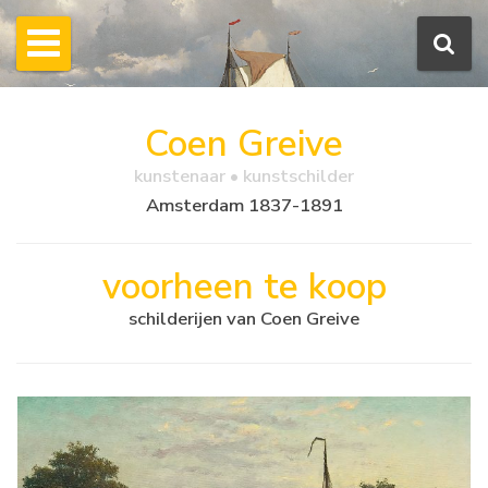
Coen Greive
kunstenaar • kunstschilder
Amsterdam 1837-1891
voorheen te koop
schilderijen van Coen Greive