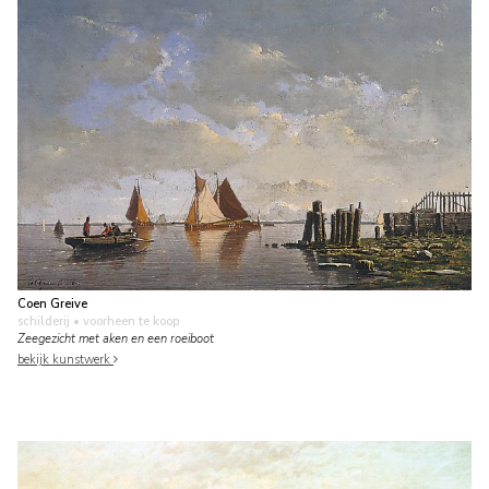
Coen Greive
schilderij
• voorheen te koop
Zeegezicht met aken en een roeiboot
bekijk kunstwerk