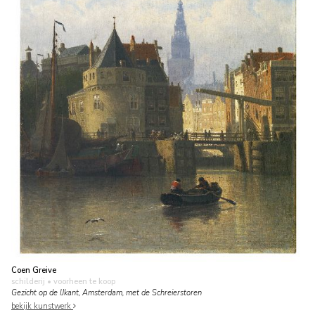
Coen Greive
schilderij
• voorheen te koop
Gezicht op de IJkant, Amsterdam, met de Schreierstoren
bekijk kunstwerk