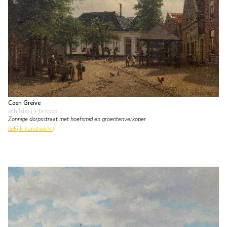
Coen Greive
schilderij
• te koop
Zonnige dorpsstraat met hoefsmid en groentenverkoper
bekijk kunstwerk