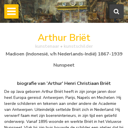
Arthur Briët
kunstenaar • kunstschilder
Madioen (Indonesië, v/h Nederlands-Indië) 1867-1939
Nunspeet
biografie van 'Arthur' Henri Christiaan Briët
De op Java geboren Arthur Briët heeft in zijn jonge jaren door
heel Europa gereisd: Antwerpen, Parijs, Napels en Mechelen. Hij
leerde schilderen en tekenen aan onder andere de Academie
van Antwerpen. Uiteindelijk settelde Briët zich in Nederland. Hij
verwierf faam met zijn boereninterieurs, in zijn tijd een geliefd
onderwerp. Vanaf 1895 woonde en werkte Briët in het Veluwse
Nunspeet. Vlak bij zijn huis bouwde de schilder een atelier dat hij