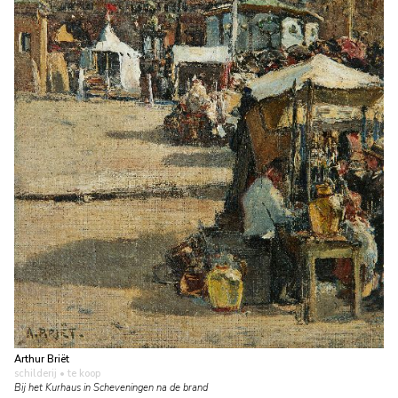
Arthur Briët
schilderij
• te koop
Bij het Kurhaus in Scheveningen na de brand