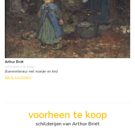
Arthur Briët
schilderij
• te koop
Boereninterieur met moeder en kind
bekijk kunstwerk
voorheen te koop
schilderijen van Arthur Briët