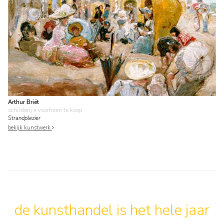
Arthur Briët
schilderij
• voorheen te koop
Strandplezier
bekijk kunstwerk
de kunsthandel is het hele jaar