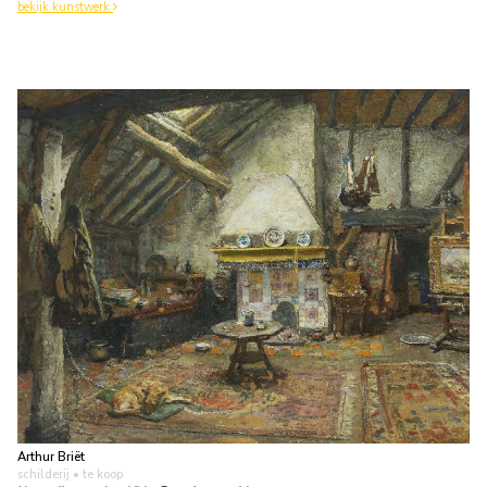
bekijk kunstwerk
Arthur Briët
schilderij
• te koop