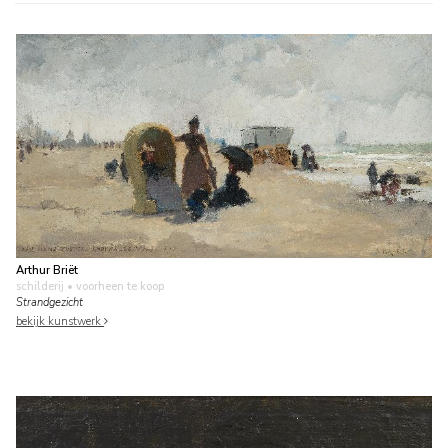
Arthur Briët
schilderij
• voorheen te koop
Strandgezicht
bekijk kunstwerk