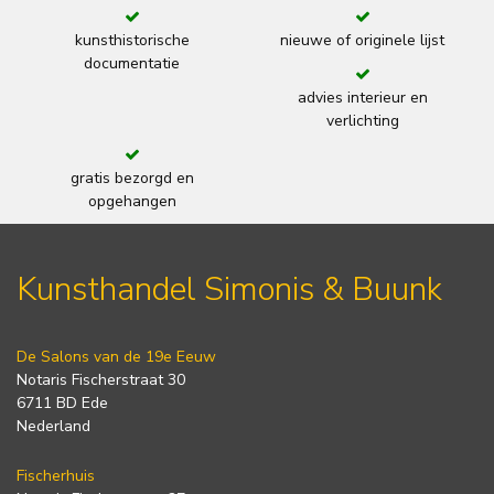
kunsthistorische
nieuwe of originele lijst
documentatie
advies interieur en
verlichting
gratis bezorgd en
opgehangen
Kunsthandel Simonis & Buunk
De Salons van de 19e Eeuw
Notaris Fischerstraat 30
6711 BD Ede
Nederland
Fischerhuis