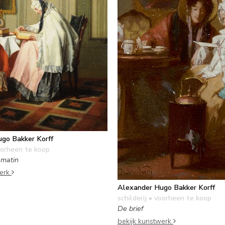
go Bakker Korff
orheen te koop
 matin
werk
Alexander Hugo Bakker Korff
schilderij
• voorheen te koop
De brief
bekijk kunstwerk