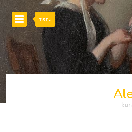
menu
Al
kun