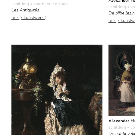
Alexander Hu
schilderij
• voorheen te koop
schilderij
• vo
Les Antiquités
De bijbellezin
bekijk kunstwerk
bekijk kunst
Alexander Hu
schilderij
• vo
De aanbeveli