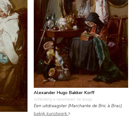
Alexander Hugo Bakker Korff
schilderij
• voorheen te koop
Een uitdraagster (Marchante de Bric à Brac)
bekijk kunstwerk