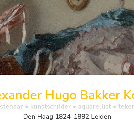
exander Hugo Bakker Ko
stenaar • kunstschilder • aquarellist • teke
Den Haag 1824-1882 Leiden