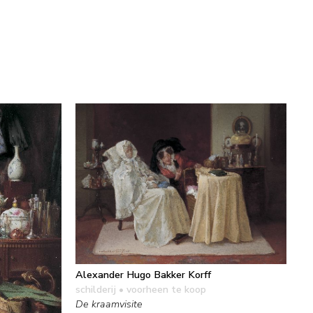
Alexander Hugo Bakker Korff
schilderij
• voorheen te koop
De kraamvisite