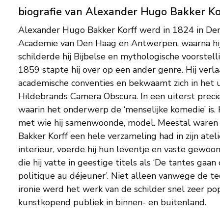
biografie van Alexander Hugo Bakker Ko
Alexander Hugo Bakker Korff werd in 1824 in De
Academie van Den Haag en Antwerpen, waarna hij z
schilderde hij Bijbelse en mythologische voorstellin
1859 stapte hij over op een ander genre. Hij verl
academische conventies en bekwaamt zich in het ui
Hildebrands Camera Obscura. In een uiterst precieze 
waarin het onderwerp de ‘menselijke komedie’ is. 
met wie hij samenwoonde, model. Meestal waren
Bakker Korff een hele verzameling had in zijn ateli
interieur, voerde hij hun leventje en vaste gewoon
die hij vatte in geestige titels als ‘De tantes gaan 
politique au déjeuner’. Niet alleen vanwege de te
ironie werd het werk van de schilder snel zeer pop
kunstkopend publiek in binnen- en buitenland.