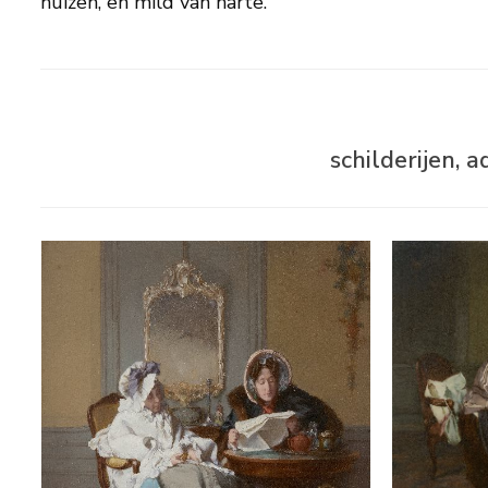
huizen, en mild van harte.
schilderijen,