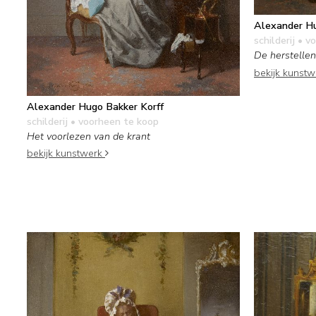
Alexander Hu
schilderij
• vo
De herstelle
bekijk kunst
Alexander Hugo Bakker Korff
schilderij
• voorheen te koop
Het voorlezen van de krant
bekijk kunstwerk