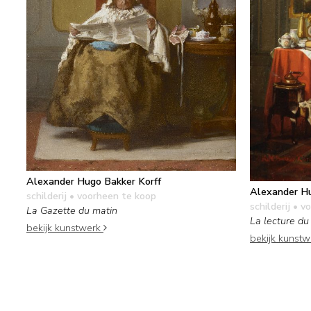
Alexander Hugo Bakker Korff
Alexander Hu
schilderij
• voorheen te koop
schilderij
• vo
La Gazette du matin
La lecture du
bekijk kunstwerk
bekijk kunst