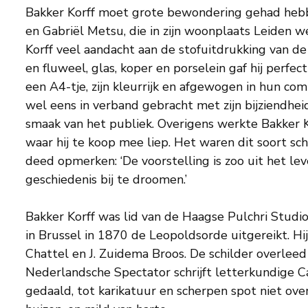
Bakker Korff moet grote bewondering gehad hebb
en Gabriël Metsu, die in zijn woonplaats Leiden w
Korff veel aandacht aan de stofuitdrukking van de 
en fluweel, glas, koper en porselein gaf hij perfect
een A4-tje, zijn kleurrijk en afgewogen in hun com
wel eens in verband gebracht met zijn bijziendhe
smaak van het publiek. Overigens werkte Bakker Ko
waar hij te koop mee liep. Het waren dit soort schi
deed opmerken: ‘De voorstelling is zoo uit het lev
geschiedenis bij te droomen.’
Bakker Korff was lid van de Haagse Pulchri Studio
in Brussel in 1870 de Leopoldsorde uitgereikt. Hi
Chattel en J. Zuidema Broos. De schilder overleed 
Nederlandsche Spectator schrijft letterkundige Ca
gedaald, tot karikatuur en scherpen spot niet over