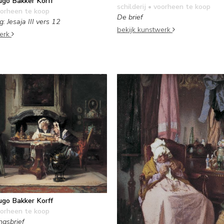
go Bakker Korff
schilderij
• voorheen te koop
orheen te koop
De brief
g: Jesaja III vers 12
bekijk kunstwerk
werk
go Bakker Korff
orheen te koop
ngsbrief