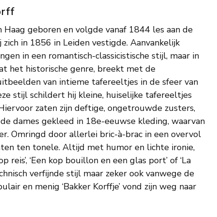
rff
n Haag geboren en volgde vanaf 1844 les aan de
ich in 1856 in Leiden vestigde. Aanvankelijk
gen in een romantisch-classicistische stijl, maar in
aat het historische genre, breekt met de
tbeelden van intieme tafereeltjes in de sfeer van
stijl schildert hij kleine, huiselijke tafereeltjes
Hiervoor zaten zijn deftige, ongetrouwde zusters,
 de dames gekleed in 18e-eeuwse kleding, waarvan
er. Omringd door allerlei bric-à-brac in een overvol
ten ten tonele. Altijd met humor en lichte ironie,
op reis’, ‘Een kop bouillon en een glas port’ of ‘La
chnisch verfijnde stijl maar zeker ook vanwege de
ulair en menig ‘Bakker Korffje’ vond zijn weg naar