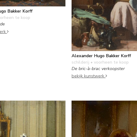
go Bakker Korff
orheen te koop
nde
werk
Alexander Hugo Bakker Korff
schilderij
• voorheen te koop
De bric-à-brac verkoopster
bekijk kunstwerk