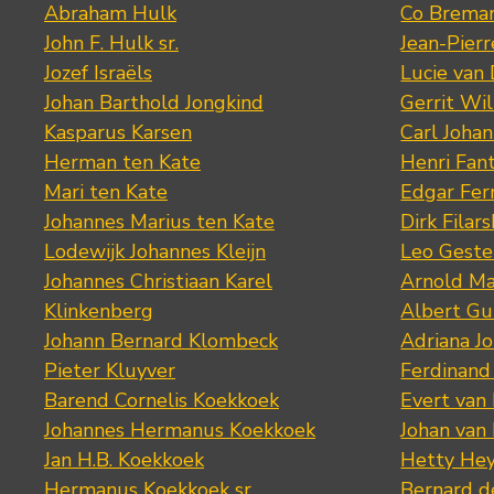
Abraham Hulk
Co Brema
John F. Hulk sr.
Jean-Pier
Jozef Israëls
Lucie van 
Johan Barthold Jongkind
Gerrit Wil
Kasparus Karsen
Carl Joha
Herman ten Kate
Henri Fan
Mari ten Kate
Edgar Fer
Johannes Marius ten Kate
Dirk Filars
Lodewijk Johannes Kleijn
Leo Geste
Johannes Christiaan Karel
Arnold Ma
Klinkenberg
Albert Gu
Johann Bernard Klombeck
Adriana J
Pieter Kluyver
Ferdinand
Barend Cornelis Koekkoek
Evert van
Johannes Hermanus Koekkoek
Johan van
Jan H.B. Koekkoek
Hetty Hey
Hermanus Koekkoek sr.
Bernard 