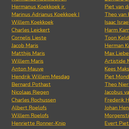
Hermanus Koekkoek jr.
Piet van 
Marinus Adrianus Koekkoek I
Theo van
Willem Koekkoek
Isaac Israe
Charles Leickert
Harm Kam
Cornelis Lieste
Toon Keld
Jacob Maris
Herman K
Matthijs Maris
Max Lieb
Willem Maris
Artistide 
Anton Mauve
Kees Mak
Hendrik Willem Mesdag
Piet Mond
Bernard Pothast
Theo Nier
Nicolaas Riegen
Jacobus v
Charles Rochussen
Frederik 
Albert Roelofs
Johan Hen
Willem Roelofs
Morgenst
Henriette Ronner-Knip
Evert Piet