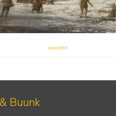
overzicht
 & Buunk