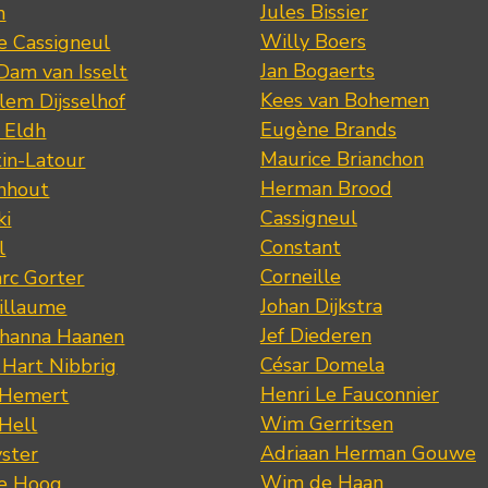
Jules Bissier
n
Willy Boers
re Cassigneul
Jan Bogaerts
Dam van Isselt
Kees van Bohemen
lem Dijsselhof
Eugène Brands
n Eldh
Maurice Brianchon
tin-Latour
Herman Brood
nhout
Cassigneul
ki
Constant
l
Corneille
rc Gorter
Johan Dijkstra
illaume
Jef Diederen
ohanna Haanen
César Domela
 Hart Nibbrig
Henri Le Fauconnier
 Hemert
Wim Gerritsen
 Hell
Adriaan Herman Gouwe
ster
Wim de Haan
de Hoog