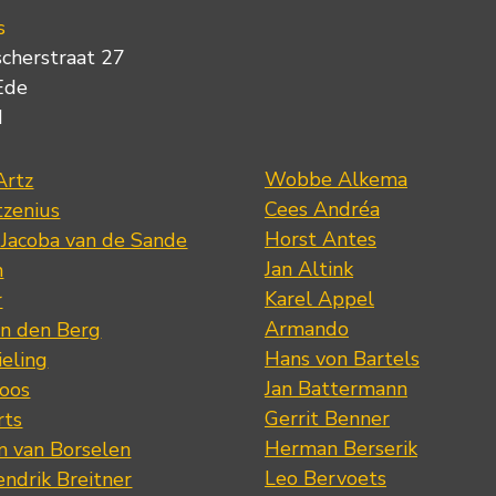
s
scherstraat 27
Ede
d
Wobbe Alkema
Artz
Cees Andréa
tzenius
Horst Antes
 Jacoba van de Sande
Jan Altink
n
Karel Appel
r
Armando
n den Berg
Hans von Bartels
eling
Jan Battermann
loos
Gerrit Benner
rts
Herman Berserik
m van Borselen
Leo Bervoets
ndrik Breitner