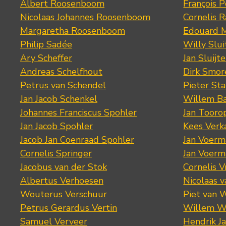
Albert Roosenboom
François 
Nicolaas Johannes Roosenboom
Cornelis 
Margaretha Roosenboom
Edouard M
Philip Sadée
Willy Slui
Ary Scheffer
Jan Sluijte
Andreas Schelfhout
Dirk Smo
Petrus van Schendel
Pieter St
Jan Jacob Schenkel
Willem Ba
Johannes Franciscus Spohler
Jan Tooro
Jan Jacob Spohler
Kees Verk
Jacob Jan Coenraad Spohler
Jan Voerma
Cornelis Springer
Jan Voerma
Jacobus van der Stok
Cornelis 
Albertus Verhoesen
Nicolaas 
Wouterus Verschuur
Piet van 
Petrus Gerardus Vertin
Willem W
Samuel Verveer
Hendrik J