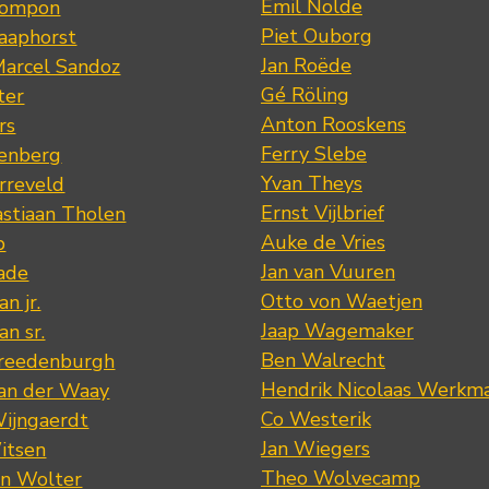
Emil Nolde
Pompon
Piet Ouborg
Raaphorst
Jan Roëde
arcel Sandoz
Gé Röling
ter
Anton Rooskens
rs
Ferry Slebe
renberg
Yvan Theys
arreveld
Ernst Vijlbrief
stiaan Tholen
Auke de Vries
p
Jan van Vuuren
ade
Otto von Waetjen
n jr.
Jaap Wagemaker
n sr.
Ben Walrecht
Vreedenburgh
Hendrik Nicolaas Werkm
van der Waay
Co Westerik
Wijngaerdt
Jan Wiegers
itsen
Theo Wolvecamp
an Wolter