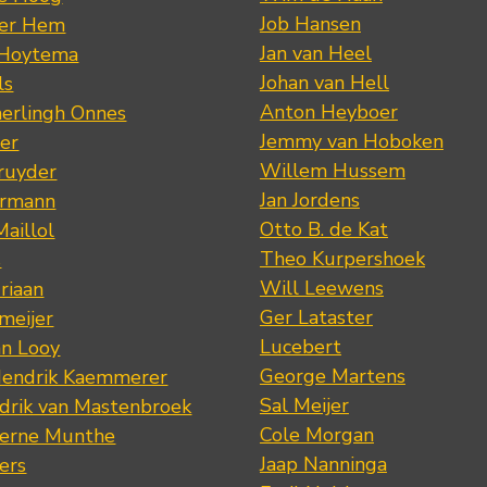
Job Hansen
der Hem
Jan van Heel
 Hoytema
Johan van Hell
ls
Anton Heyboer
erlingh Onnes
Jemmy van Hoboken
er
Willem Hussem
ruyder
Jan Jordens
ermann
Otto B. de Kat
Maillol
Theo Kurpershoek
s
Will Leewens
riaan
Ger Lataster
meijer
Lucebert
an Looy
George Martens
Hendrik Kaemmerer
Sal Meijer
drik van Mastenbroek
Cole Morgan
jerne Munthe
Jaap Nanninga
ers