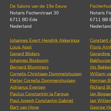
De Salons van de 19e Eeuw
Fischerhui
Notaris Fischerstraat 30
Notaris Fi
6711 BD Ede
6711 BB 
Nederland
Nederlan
Johannes Evert Hendrik Akkeringa
Constant 
Louis Apol
Floris Arn
Gerard Bilders
Gerardine
Johannes Bosboom
Bakhuyze
Bernard Blommers
Jits Bakke
Cornelis Christiaan Dommelshuizen
Willem va
Pieter Cornelis Dommershuijzen
Herman Bi
Adrianus Eversen
Richard B
Paulus Constantijn la Fargue
Jan Bogae
Paul Joseph Constantin Gabriel
Jan Wille
Bart van Hove
George He