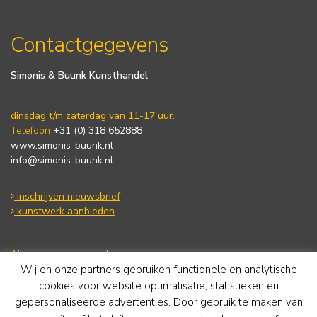
Contactgegevens
Simonis & Buunk Kunsthandel
dinsdag t/m zaterdag van 11-17 uur.
Telefoon
+31 (0) 318 652888
www.simonis-buunk.nl
info@simonis-buunk.nl
inschrijven nieuwsbrief
kunstwerk aanbieden
Algemene voorwaarden
Wij en onze partners gebruiken functionele en analytische
Privacy statement
Cookie Policy
cookies voor website optimalisatie, statistieken en
Disclaimer
gepersonaliseerde advertenties. Door gebruik te maken van