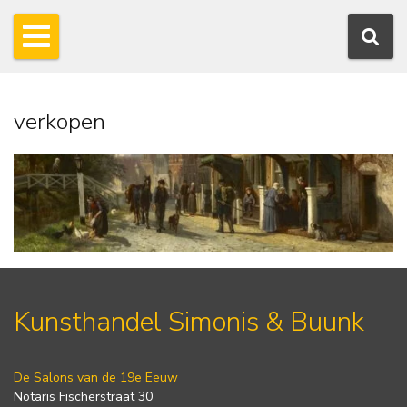
verkopen
Kunsthandel Simonis & Buunk
De Salons van de 19e Eeuw
Notaris Fischerstraat 30