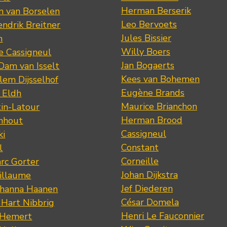
Herman Berserik
m van Borselen
Leo Bervoets
ndrik Breitner
Jules Bissier
n
Willy Boers
re Cassigneul
Jan Bogaerts
Dam van Isselt
Kees van Bohemen
lem Dijsselhof
Eugène Brands
n Eldh
Maurice Brianchon
tin-Latour
Herman Brood
nhout
Cassigneul
ki
Constant
l
Corneille
rc Gorter
Johan Dijkstra
illaume
Jef Diederen
ohanna Haanen
César Domela
 Hart Nibbrig
Henri Le Fauconnier
 Hemert