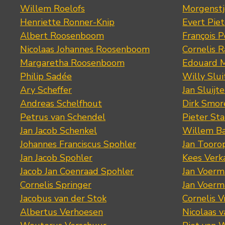
Willem Roelofs
Morgenst
Henriette Ronner-Knip
Evert Piet
Albert Roosenboom
François 
Nicolaas Johannes Roosenboom
Cornelis 
Margaretha Roosenboom
Edouard M
Philip Sadée
Willy Slui
Ary Scheffer
Jan Sluijte
Andreas Schelfhout
Dirk Smo
Petrus van Schendel
Pieter St
Jan Jacob Schenkel
Willem Ba
Johannes Franciscus Spohler
Jan Tooro
Jan Jacob Spohler
Kees Verk
Jacob Jan Coenraad Spohler
Jan Voerma
Cornelis Springer
Jan Voerma
Jacobus van der Stok
Cornelis 
Albertus Verhoesen
Nicolaas 