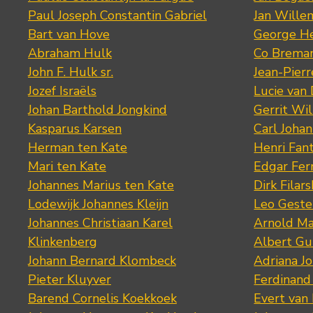
Paul Joseph Constantin Gabriel
Jan Wille
Bart van Hove
George He
Abraham Hulk
Co Brema
John F. Hulk sr.
Jean-Pier
Jozef Israëls
Lucie van 
Johan Barthold Jongkind
Gerrit Wil
Kasparus Karsen
Carl Joha
Herman ten Kate
Henri Fan
Mari ten Kate
Edgar Fer
Johannes Marius ten Kate
Dirk Filars
Lodewijk Johannes Kleijn
Leo Geste
Johannes Christiaan Karel
Arnold Ma
Klinkenberg
Albert Gu
Johann Bernard Klombeck
Adriana J
Pieter Kluyver
Ferdinand
Barend Cornelis Koekkoek
Evert van