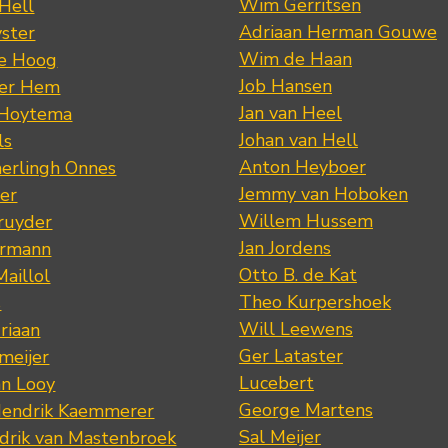
Wim Gerritsen
 Hell
Adriaan Herman Gouwe
ster
Wim de Haan
de Hoog
Job Hansen
der Hem
Jan van Heel
 Hoytema
Johan van Hell
ls
Anton Heyboer
erlingh Onnes
Jemmy van Hoboken
er
Willem Hussem
ruyder
Jan Jordens
ermann
Otto B. de Kat
Maillol
Theo Kurpershoek
s
Will Leewens
riaan
Ger Lataster
meijer
Lucebert
an Looy
George Martens
Hendrik Kaemmerer
Sal Meijer
drik van Mastenbroek