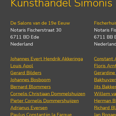
Kunsthandel Simonis
De Salons van de 19e Eeuw
Fischerhui
Notaris Fischerstraat 30
Notaris Fi
6711 BD Ede
6711 BB 
Nederland
Nederlan
Johannes Evert Hendrik Akkeringa
Constant 
Louis Apol
Floris Arn
Gerard Bilders
Gerardine
Johannes Bosboom
Bakhuyze
Bernard Blommers
Jits Bakke
Cornelis Christiaan Dommelshuizen
Willem va
Pieter Cornelis Dommershuijzen
Herman Bi
Adrianus Eversen
Richard B
Paulus Constantijn la Fargue
Jan Bogae