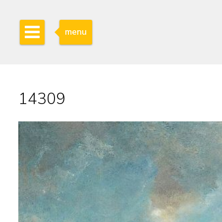
menu
14309