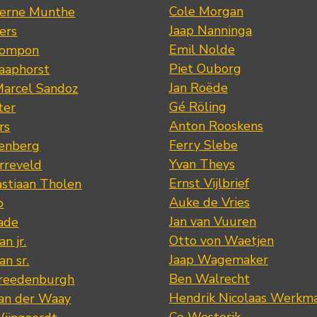
Cole Morgan
jerne Munthe
Jaap Nanninga
ers
Emil Nolde
Pompon
Piet Ouborg
Raaphorst
Jan Roëde
arcel Sandoz
Gé Röling
ter
Anton Rooskens
rs
Ferry Slebe
renberg
Yvan Theys
arreveld
Ernst Vijlbrief
stiaan Tholen
Auke de Vries
p
Jan van Vuuren
ade
Otto von Waetjen
n jr.
Jaap Wagemaker
n sr.
Ben Walrecht
Vreedenburgh
Hendrik Nicolaas Werkm
van der Waay