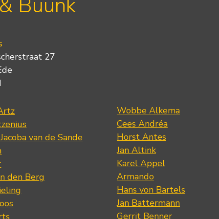
 & Buunk
s
scherstraat 27
Ede
d
Wobbe Alkema
Artz
Cees Andréa
tzenius
Horst Antes
 Jacoba van de Sande
Jan Altink
n
Karel Appel
r
Armando
n den Berg
Hans von Bartels
eling
Jan Battermann
loos
Gerrit Benner
rts