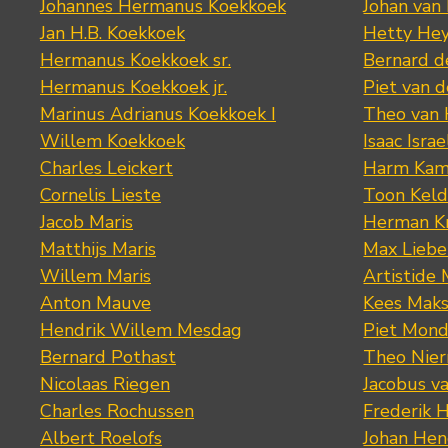
Johannes Hermanus Koekkoek
Johan van
Jan H.B. Koekkoek
Hetty Hey
Hermanus Koekkoek sr.
Bernard 
Hermanus Koekkoek jr.
Piet van 
Marinus Adrianus Koekkoek I
Theo van
Willem Koekkoek
Isaac Israe
Charles Leickert
Harm Kam
Cornelis Lieste
Toon Keld
Jacob Maris
Herman K
Matthijs Maris
Max Lieb
Willem Maris
Artistide 
Anton Mauve
Kees Mak
Hendrik Willem Mesdag
Piet Mond
Bernard Pothast
Theo Nier
Nicolaas Riegen
Jacobus v
Charles Rochussen
Frederik 
Albert Roelofs
Johan Hen