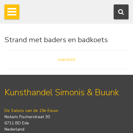
Strand met baders en badkoets
overzicht
Kunsthandel Simonis & Buunk
De Salons van de 19e Eeuw
Notaris Fischerstraat 30
6711 BD Ede
Nederland