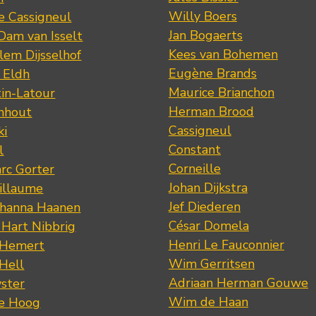
Willy Boers
re Cassigneul
Jan Bogaerts
Dam van Isselt
Kees van Bohemen
lem Dijsselhof
Eugène Brands
n Eldh
Maurice Brianchon
tin-Latour
Herman Brood
nhout
Cassigneul
ki
Constant
l
Corneille
rc Gorter
Johan Dijkstra
illaume
Jef Diederen
ohanna Haanen
César Domela
 Hart Nibbrig
Henri Le Fauconnier
 Hemert
Wim Gerritsen
 Hell
Adriaan Herman Gouwe
ster
Wim de Haan
de Hoog