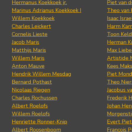
Hermanus Koekkoek jr.
Piet van 
Marinus Adrianus Koekkoek I
Theo van
Willem Koekkoek
Isaac Israe
Charles Leickert
Harm Kam
Cornelis Lieste
Toon Keld
Jacob Maris
Herman K
Matthijs Maris
Max Lieb
Willem Maris
Artistide 
Anton Mauve
Kees Mak
Hendrik Willem Mesdag
Piet Mond
Bernard Pothast
Theo Nier
Nicolaas Riegen
Jacobus v
Charles Rochussen
Frederik 
Albert Roelofs
Johan Hen
Willem Roelofs
Morgenst
Henriette Ronner-Knip
Evert Piet
Albert Roosenboom
François 