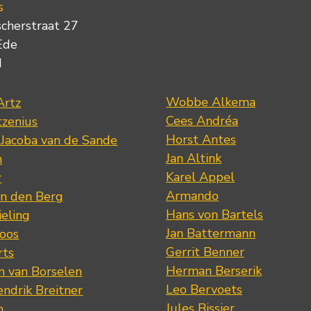
s
scherstraat 27
Ede
d
Wobbe Alkema
Artz
Cees Andréa
tzenius
Horst Antes
 Jacoba van de Sande
Jan Altink
n
Karel Appel
r
Armando
n den Berg
Hans von Bartels
eling
Jan Battermann
loos
Gerrit Benner
rts
Herman Berserik
m van Borselen
Leo Bervoets
ndrik Breitner
Jules Bissier
n