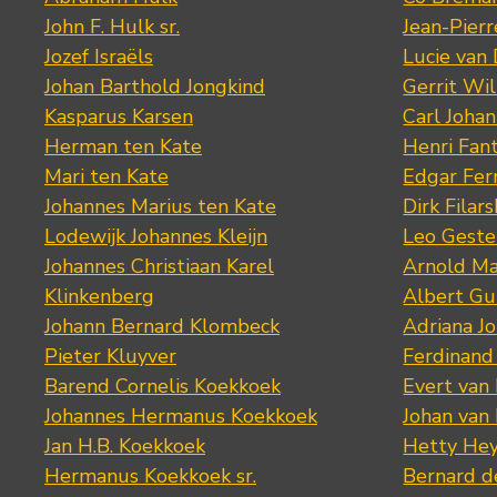
John F. Hulk sr.
Jean-Pier
Jozef Israëls
Lucie van 
Johan Barthold Jongkind
Gerrit Wil
Kasparus Karsen
Carl Joha
Herman ten Kate
Henri Fan
Mari ten Kate
Edgar Fer
Johannes Marius ten Kate
Dirk Filars
Lodewijk Johannes Kleijn
Leo Geste
Johannes Christiaan Karel
Arnold Ma
Klinkenberg
Albert Gu
Johann Bernard Klombeck
Adriana J
Pieter Kluyver
Ferdinand
Barend Cornelis Koekkoek
Evert van
Johannes Hermanus Koekkoek
Johan van
Jan H.B. Koekkoek
Hetty Hey
Hermanus Koekkoek sr.
Bernard 