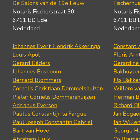
De Salons van de 19e Eeuw
Fischerhui
Notaris Fischerstraat 30
Notaris Fi
6711 BD Ede
6711 BB 
Nederland
Nederlan
Johannes Evert Hendrik Akkeringa
Constant 
Louis Apol
Floris Arn
Gerard Bilders
Gerardine
Johannes Bosboom
Bakhuyze
Bernard Blommers
Jits Bakke
Cornelis Christiaan Dommelshuizen
Willem va
Pieter Cornelis Dommershuijzen
Herman Bi
Adrianus Eversen
Richard B
Paulus Constantijn la Fargue
Jan Bogae
Paul Joseph Constantin Gabriel
Jan Wille
Bart van Hove
George He
Abraham Hulk
Co Brema