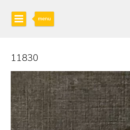
menu
11830