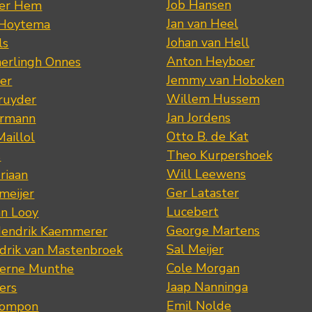
Job Hansen
der Hem
Jan van Heel
 Hoytema
Johan van Hell
ls
Anton Heyboer
erlingh Onnes
Jemmy van Hoboken
er
Willem Hussem
ruyder
Jan Jordens
ermann
Otto B. de Kat
Maillol
Theo Kurpershoek
s
Will Leewens
riaan
Ger Lataster
meijer
Lucebert
an Looy
George Martens
Hendrik Kaemmerer
Sal Meijer
drik van Mastenbroek
Cole Morgan
jerne Munthe
Jaap Nanninga
ers
Emil Nolde
Pompon