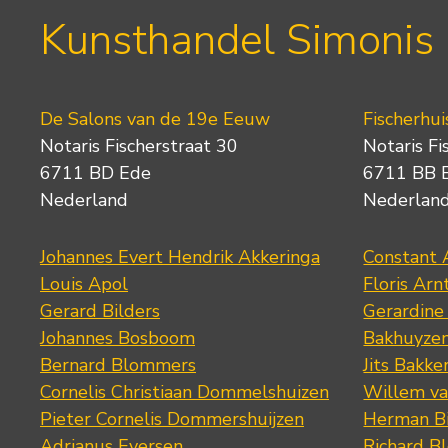
Kunsthandel Simonis
De Salons van de 19e Eeuw
Fischerhui
Notaris Fischerstraat 30
Notaris Fi
6711 BD Ede
6711 BB 
Nederland
Nederlan
Johannes Evert Hendrik Akkeringa
Constant 
Louis Apol
Floris Arn
Gerard Bilders
Gerardine
Johannes Bosboom
Bakhuyze
Bernard Blommers
Jits Bakke
Cornelis Christiaan Dommelshuizen
Willem va
Pieter Cornelis Dommershuijzen
Herman Bi
Adrianus Eversen
Richard B