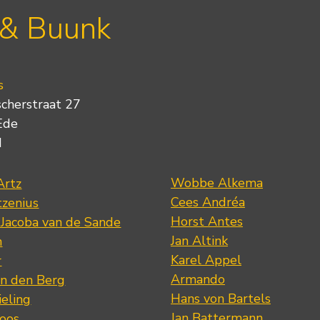
 & Buunk
s
scherstraat 27
Ede
d
Wobbe Alkema
Artz
Cees Andréa
tzenius
Horst Antes
 Jacoba van de Sande
Jan Altink
n
Karel Appel
r
Armando
n den Berg
Hans von Bartels
eling
Jan Battermann
loos