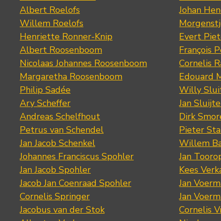
Albert Roelofs
Johan Hen
Willem Roelofs
Morgenst
Henriette Ronner-Knip
Evert Piet
Albert Roosenboom
François 
Nicolaas Johannes Roosenboom
Cornelis 
Margaretha Roosenboom
Edouard M
Philip Sadée
Willy Slui
Ary Scheffer
Jan Sluijte
Andreas Schelfhout
Dirk Smo
Petrus van Schendel
Pieter St
Jan Jacob Schenkel
Willem Ba
Johannes Franciscus Spohler
Jan Tooro
Jan Jacob Spohler
Kees Verk
Jacob Jan Coenraad Spohler
Jan Voerma
Cornelis Springer
Jan Voerma
Jacobus van der Stok
Cornelis 