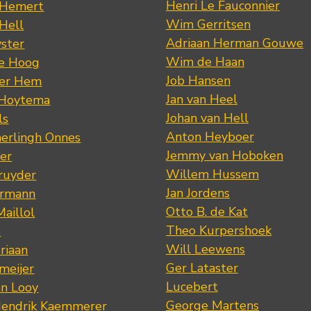
Henri Le Fauconnier
 Hemert
Wim Gerritsen
 Hell
Adriaan Herman Gouwe
ster
Wim de Haan
de Hoog
Job Hansen
der Hem
Jan van Heel
 Hoytema
Johan van Hell
ls
Anton Heyboer
erlingh Onnes
Jemmy van Hoboken
er
Willem Hussem
ruyder
Jan Jordens
ermann
Otto B. de Kat
Maillol
Theo Kurpershoek
s
Will Leewens
riaan
Ger Lataster
meijer
Lucebert
an Looy
George Martens
Hendrik Kaemmerer