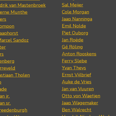
Sal Meijer
drik van Mastenbroek
Cole Morgan
jerne Munthe
Jaap Nanninga
ers
Emil Nolde
Pompon
Piet Ouborg
Raaphorst
Jan Roëde
arcel Sandoz
Gé Röling
ter
Anton Rooskens
rs
Ferry Slebe
renberg
Yvan Theys
arreveld
Ernst Vijlbrief
stiaan Tholen
Auke de Vries
p
Jan van Vuuren
ade
Otto von Waetjen
n jr.
Jaap Wagemaker
n sr.
Ben Walrecht
Vreedenburgh