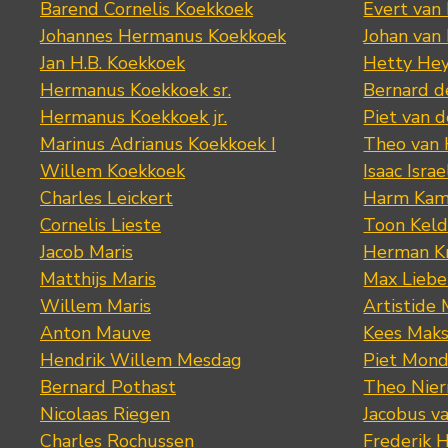
Barend Cornelis Koekkoek
Evert van
Johannes Hermanus Koekkoek
Johan van
Jan H.B. Koekkoek
Hetty Hey
Hermanus Koekkoek sr.
Bernard 
Hermanus Koekkoek jr.
Piet van 
Marinus Adrianus Koekkoek I
Theo van
Willem Koekkoek
Isaac Israe
Charles Leickert
Harm Kam
Cornelis Lieste
Toon Keld
Jacob Maris
Herman K
Matthijs Maris
Max Lieb
Willem Maris
Artistide 
Anton Mauve
Kees Mak
Hendrik Willem Mesdag
Piet Mond
Bernard Pothast
Theo Nier
Nicolaas Riegen
Jacobus v
Charles Rochussen
Frederik 