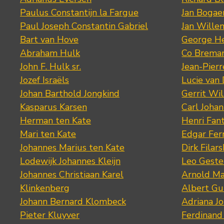
Paulus Constantijn la Fargue
Jan Bogae
Paul Joseph Constantin Gabriel
Jan Wille
Bart van Hove
George He
Abraham Hulk
Co Brema
John F. Hulk sr.
Jean-Pier
Jozef Israëls
Lucie van 
Johan Barthold Jongkind
Gerrit Wil
Kasparus Karsen
Carl Joha
Herman ten Kate
Henri Fan
Mari ten Kate
Edgar Fer
Johannes Marius ten Kate
Dirk Filars
Lodewijk Johannes Kleijn
Leo Geste
Johannes Christiaan Karel
Arnold Ma
Klinkenberg
Albert Gu
Johann Bernard Klombeck
Adriana J
Pieter Kluyver
Ferdinand