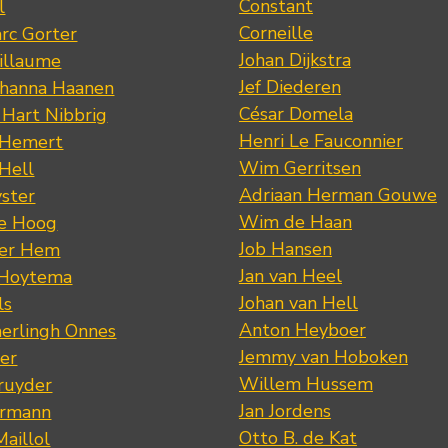
Constant
l
Corneille
rc Gorter
Johan Dijkstra
illaume
Jef Diederen
ohanna Haanen
César Domela
 Hart Nibbrig
Henri Le Fauconnier
 Hemert
Wim Gerritsen
 Hell
Adriaan Herman Gouwe
ster
Wim de Haan
de Hoog
Job Hansen
der Hem
Jan van Heel
 Hoytema
Johan van Hell
ls
Anton Heyboer
erlingh Onnes
Jemmy van Hoboken
er
Willem Hussem
ruyder
Jan Jordens
ermann
Otto B. de Kat
Maillol