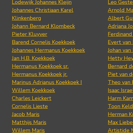
Lodewijk Johannes Kleijn
Leo Geste
Johannes Christiaan Karel
Arnold Ma
Klinkenberg
Albert Gu
Johann Bernard Klombeck
Adriana J
Pieter Kluyver
Ferdinand
Barend Cornelis Koekkoek
Evert van
Johannes Hermanus Koekkoek
Johan van
Jan H.B. Koekkoek
Hetty Hey
Hermanus Koekkoek sr.
Bernard 
Hermanus Koekkoek jr.
Piet van 
Marinus Adrianus Koekkoek I
Theo van
Willem Koekkoek
Isaac Israe
Charles Leickert
Harm Kam
Cornelis Lieste
Toon Keld
Jacob Maris
Herman K
Matthijs Maris
Max Lieb
Willem Maris
Artistide 