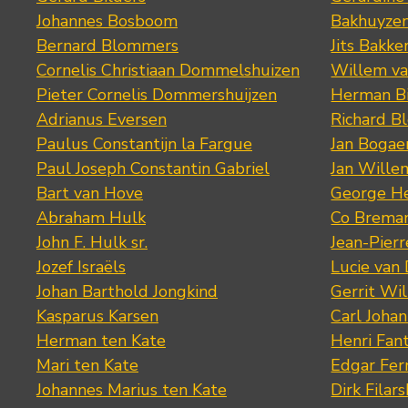
Johannes Bosboom
Bakhuyze
Bernard Blommers
Jits Bakke
Cornelis Christiaan Dommelshuizen
Willem va
Pieter Cornelis Dommershuijzen
Herman Bi
Adrianus Eversen
Richard B
Paulus Constantijn la Fargue
Jan Bogae
Paul Joseph Constantin Gabriel
Jan Wille
Bart van Hove
George He
Abraham Hulk
Co Brema
John F. Hulk sr.
Jean-Pier
Jozef Israëls
Lucie van 
Johan Barthold Jongkind
Gerrit Wil
Kasparus Karsen
Carl Joha
Herman ten Kate
Henri Fan
Mari ten Kate
Edgar Fer
Johannes Marius ten Kate
Dirk Filars