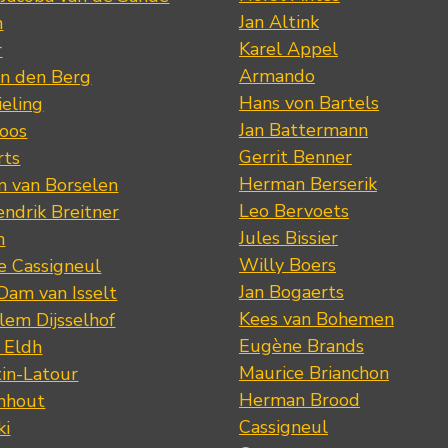
Jan Altink
n
Karel Appel
r
Armando
n den Berg
Hans von Bartels
eling
Jan Battermann
loos
Gerrit Benner
rts
Herman Berserik
m van Borselen
Leo Bervoets
ndrik Breitner
Jules Bissier
n
Willy Boers
re Cassigneul
Jan Bogaerts
Dam van Isselt
Kees van Bohemen
lem Dijsselhof
Eugène Brands
n Eldh
Maurice Brianchon
tin-Latour
Herman Brood
nhout
Cassigneul
ki