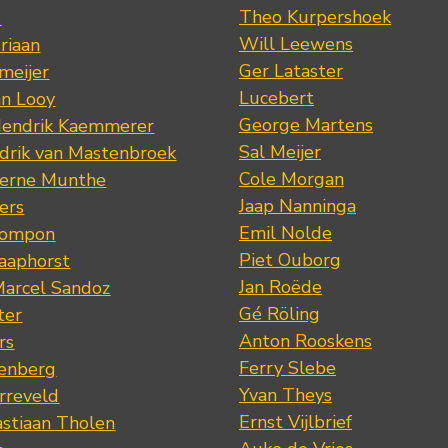
Theo Kurpershoek
s
Will Leewens
riaan
Ger Lataster
meijer
Lucebert
an Looy
George Martens
Hendrik Kaemmerer
Sal Meijer
drik van Mastenbroek
Cole Morgan
jerne Munthe
Jaap Nanninga
ers
Emil Nolde
Pompon
Piet Ouborg
Raaphorst
Jan Roëde
arcel Sandoz
Gé Röling
ter
Anton Rooskens
rs
Ferry Slebe
renberg
Yvan Theys
arreveld
Ernst Vijlbrief
stiaan Tholen