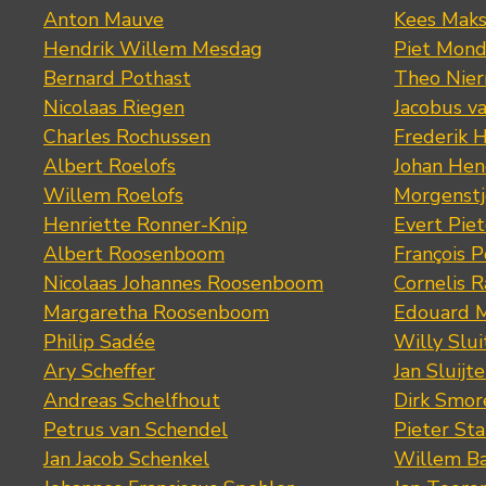
Anton Mauve
Kees Mak
Hendrik Willem Mesdag
Piet Mond
Bernard Pothast
Theo Nier
Nicolaas Riegen
Jacobus v
Charles Rochussen
Frederik 
Albert Roelofs
Johan Hen
Willem Roelofs
Morgenst
Henriette Ronner-Knip
Evert Piet
Albert Roosenboom
François 
Nicolaas Johannes Roosenboom
Cornelis 
Margaretha Roosenboom
Edouard M
Philip Sadée
Willy Slui
Ary Scheffer
Jan Sluijte
Andreas Schelfhout
Dirk Smo
Petrus van Schendel
Pieter St
Jan Jacob Schenkel
Willem Ba