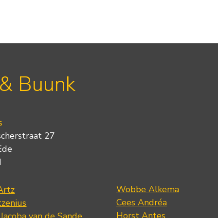
 & Buunk
s
scherstraat 27
Ede
d
Wobbe Alkema
Artz
Cees Andréa
tzenius
Horst Antes
 Jacoba van de Sande