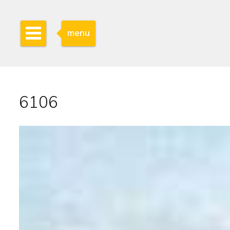
menu
6106