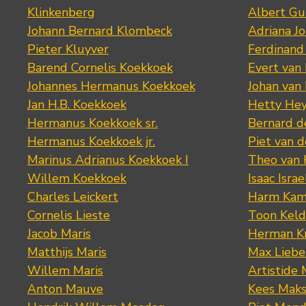
Klinkenberg
Albert Gu
Johann Bernard Klombeck
Adriana J
Pieter Kluyver
Ferdinand
Barend Cornelis Koekkoek
Evert van
Johannes Hermanus Koekkoek
Johan van
Jan H.B. Koekkoek
Hetty Hey
Hermanus Koekkoek sr.
Bernard 
Hermanus Koekkoek jr.
Piet van 
Marinus Adrianus Koekkoek I
Theo van
Willem Koekkoek
Isaac Israe
Charles Leickert
Harm Kam
Cornelis Lieste
Toon Keld
Jacob Maris
Herman K
Matthijs Maris
Max Lieb
Willem Maris
Artistide 
Anton Mauve
Kees Mak