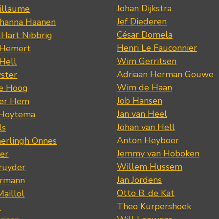
Johan Dijkstra
illaume
Jef Diederen
ohanna Haanen
César Domela
 Hart Nibbrig
Henri Le Fauconnier
 Hemert
Wim Gerritsen
 Hell
Adriaan Herman Gouwe
ster
Wim de Haan
de Hoog
Job Hansen
der Hem
Jan van Heel
 Hoytema
Johan van Hell
ls
Anton Heyboer
erlingh Onnes
Jemmy van Hoboken
er
Willem Hussem
ruyder
Jan Jordens
ermann
Otto B. de Kat
Maillol
Theo Kurpershoek
s