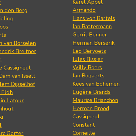
Karel Appel
r
Armando
n den Berg
Hans von Bartels
eling
Jan Battermann
loos
Gerrit Benner
rts
Herman Berserik
m van Borselen
Leo Bervoets
ndrik Breitner
Jules Bissier
n
Willy Boers
re Cassigneul
Jan Bogaerts
Dam van Isselt
Kees van Bohemen
lem Dijsselhof
Eugène Brands
n Eldh
Maurice Brianchon
tin-Latour
Herman Brood
nhout
Cassigneul
ki
Constant
l
Corneille
rc Gorter