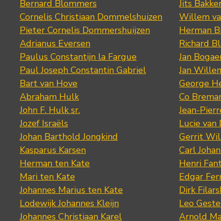
Bernard Blommers
Jits Bakke
Cornelis Christiaan Dommelshuizen
Willem va
Pieter Cornelis Dommershuijzen
Herman Bi
Adrianus Eversen
Richard B
Paulus Constantijn la Fargue
Jan Bogae
Paul Joseph Constantin Gabriel
Jan Wille
Bart van Hove
George He
Abraham Hulk
Co Brema
John F. Hulk sr.
Jean-Pier
Jozef Israëls
Lucie van 
Johan Barthold Jongkind
Gerrit Wil
Kasparus Karsen
Carl Joha
Herman ten Kate
Henri Fan
Mari ten Kate
Edgar Fer
Johannes Marius ten Kate
Dirk Filars
Lodewijk Johannes Kleijn
Leo Geste
Johannes Christiaan Karel
Arnold Ma