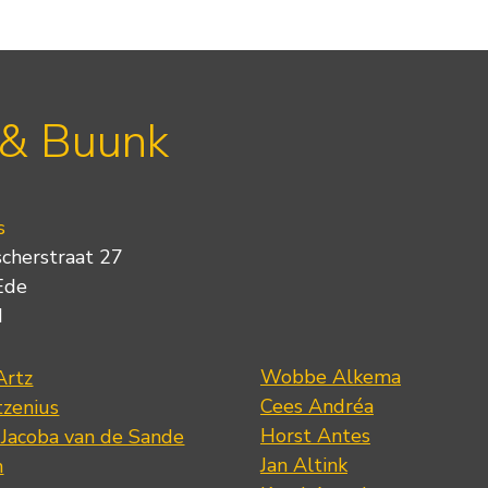
 & Buunk
s
scherstraat 27
Ede
d
Wobbe Alkema
Artz
Cees Andréa
tzenius
Horst Antes
 Jacoba van de Sande
Jan Altink
n