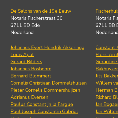
De Salons van de 19e Eeuw
Fischerhui
Notaris Fischerstraat 30
Notaris Fi
6711 BD Ede
6711 BB 
Nederland
Nederlan
Johannes Evert Hendrik Akkeringa
Constant 
Louis Apol
Floris Arn
Gerard Bilders
Gerardine
Johannes Bosboom
Bakhuyze
Bernard Blommers
Jits Bakke
Cornelis Christiaan Dommelshuizen
Willem va
Pieter Cornelis Dommershuijzen
Herman Bi
Adrianus Eversen
Richard B
Paulus Constantijn la Fargue
Jan Bogae
Paul Joseph Constantin Gabriel
Jan Wille