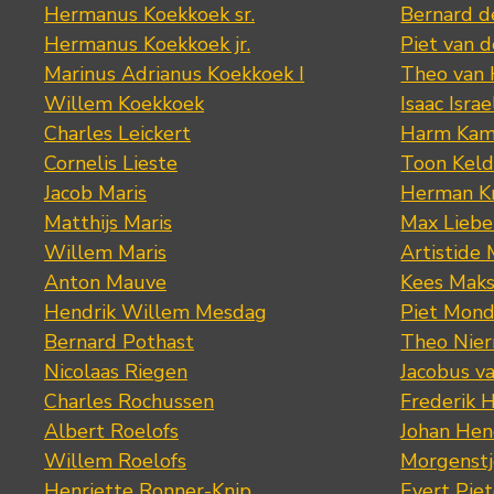
Hermanus Koekkoek sr.
Bernard 
Hermanus Koekkoek jr.
Piet van 
Marinus Adrianus Koekkoek I
Theo van
Willem Koekkoek
Isaac Israe
Charles Leickert
Harm Kam
Cornelis Lieste
Toon Keld
Jacob Maris
Herman K
Matthijs Maris
Max Lieb
Willem Maris
Artistide 
Anton Mauve
Kees Mak
Hendrik Willem Mesdag
Piet Mond
Bernard Pothast
Theo Nier
Nicolaas Riegen
Jacobus v
Charles Rochussen
Frederik 
Albert Roelofs
Johan Hen
Willem Roelofs
Morgenst
Henriette Ronner-Knip
Evert Piet