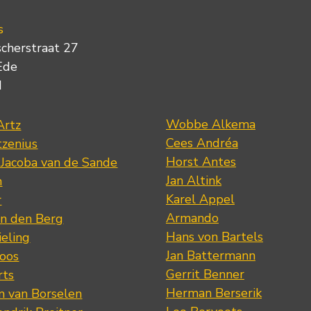
s
scherstraat 27
Ede
d
Wobbe Alkema
Artz
Cees Andréa
tzenius
Horst Antes
 Jacoba van de Sande
Jan Altink
n
Karel Appel
r
Armando
n den Berg
Hans von Bartels
eling
Jan Battermann
loos
Gerrit Benner
rts
Herman Berserik
m van Borselen