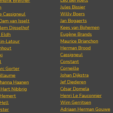
Leo Bervoets
ndrik Breitner
Jules Bissier
n
Willy Boers
re Cassigneul
Jan Bogaerts
Dam van Isselt
Kees van Bohemen
lem Dijsselhof
Eugène Brands
n Eldh
Maurice Brianchon
tin-Latour
Herman Brood
nhout
Cassigneul
ki
Constant
l
Corneille
rc Gorter
Johan Dijkstra
illaume
Jef Diederen
ohanna Haanen
César Domela
 Hart Nibbrig
Henri Le Fauconnier
 Hemert
Wim Gerritsen
 Hell
Adriaan Herman Gouwe
ster