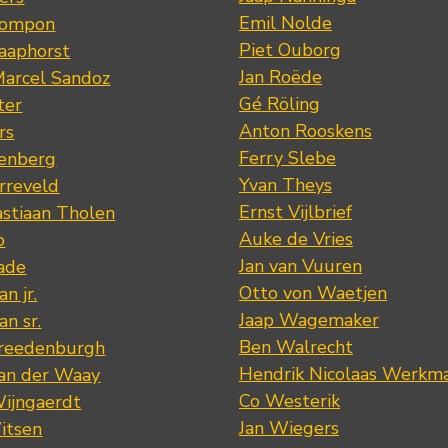
Emil Nolde
Pompon
Piet Ouborg
Raaphorst
Jan Roëde
arcel Sandoz
Gé Röling
ter
Anton Rooskens
rs
Ferry Slebe
renberg
Yvan Theys
arreveld
Ernst Vijlbrief
stiaan Tholen
Auke de Vries
p
Jan van Vuuren
ade
Otto von Waetjen
n jr.
Jaap Wagemaker
n sr.
Ben Walrecht
Vreedenburgh
Hendrik Nicolaas Werkm
van der Waay
Co Westerik
Wijngaerdt
Jan Wiegers
itsen