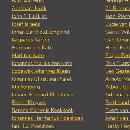
Bart van Hove
George He
Abraham Hulk
Co Brema
John F. Hulk sr.
Jean-Pier
Jozef Israëls
Lucie van 
Johan Barthold Jongkind
Gerrit Wil
Kasparus Karsen
Carl Joha
Herman ten Kate
Henri Fan
Mari ten Kate
Edgar Fer
Johannes Marius ten Kate
Dirk Filars
Lodewijk Johannes Kleijn
Leo Geste
Johannes Christiaan Karel
Arnold Ma
Klinkenberg
Albert Gu
Johann Bernard Klombeck
Adriana J
Pieter Kluyver
Ferdinand
Barend Cornelis Koekkoek
Evert van
Johannes Hermanus Koekkoek
Johan van
Jan H.B. Koekkoek
Hetty Hey