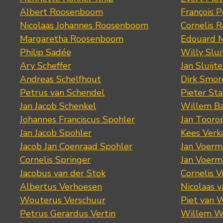
Albert Roosenboom
François 
Nicolaas Johannes Roosenboom
Cornelis 
Margaretha Roosenboom
Edouard M
Philip Sadée
Willy Slui
Ary Scheffer
Jan Sluijte
Andreas Schelfhout
Dirk Smo
Petrus van Schendel
Pieter St
Jan Jacob Schenkel
Willem Ba
Johannes Franciscus Spohler
Jan Tooro
Jan Jacob Spohler
Kees Verk
Jacob Jan Coenraad Spohler
Jan Voerma
Cornelis Springer
Jan Voerma
Jacobus van der Stok
Cornelis 
Albertus Verhoesen
Nicolaas 
Wouterus Verschuur
Piet van 
Petrus Gerardus Vertin
Willem W