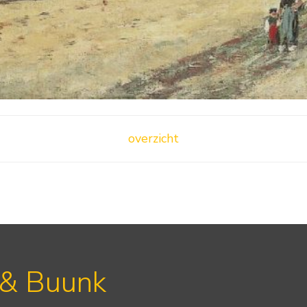
overzicht
 & Buunk