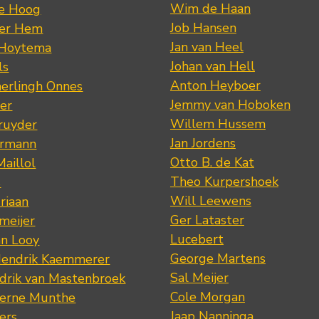
Wim de Haan
de Hoog
Job Hansen
der Hem
Jan van Heel
 Hoytema
Johan van Hell
ls
Anton Heyboer
erlingh Onnes
Jemmy van Hoboken
er
Willem Hussem
ruyder
Jan Jordens
ermann
Otto B. de Kat
Maillol
Theo Kurpershoek
s
Will Leewens
riaan
Ger Lataster
meijer
Lucebert
an Looy
George Martens
Hendrik Kaemmerer
Sal Meijer
drik van Mastenbroek
Cole Morgan
jerne Munthe
Jaap Nanninga
ers