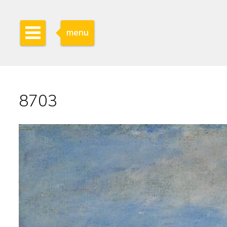
menu
8703