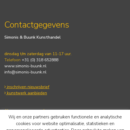
Contactgegevens
Simonis & Buunk Kunsthandel
dinsdag t/m zaterdag van 11-17 uur.
Telefoon
+31 (0) 318 652888
www.simonis-buunk.nl
info@simonis-buunk.nl
inschrijven nieuwsbrief
kunstwerk aanbieden
Algemene voorwaarden
Wij en onze partners gebruiken functionele en analytische
Privacy statement
Cookie Policy
cookies voor website optimalisatie, statistieken en
Disclaimer