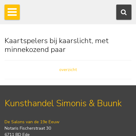
Kaartspelers bij kaarslicht, met
minnekozend paar
overzicht
Kunsthandel Simonis & Buunk
De Salons van de 19e Eeuw
Notaris Fischerstraat 30
6711 BD Ede