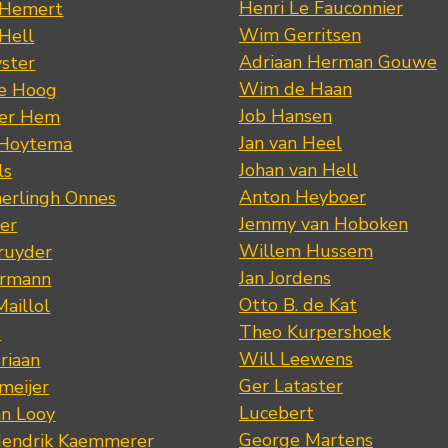
Henri Le Fauconnier
 Hemert
Wim Gerritsen
 Hell
Adriaan Herman Gouwe
ster
Wim de Haan
de Hoog
Job Hansen
der Hem
Jan van Heel
 Hoytema
Johan van Hell
ls
Anton Heyboer
erlingh Onnes
Jemmy van Hoboken
er
Willem Hussem
ruyder
Jan Jordens
ermann
Otto B. de Kat
Maillol
Theo Kurpershoek
s
Will Leewens
riaan
Ger Lataster
meijer
Lucebert
an Looy
George Martens
Hendrik Kaemmerer