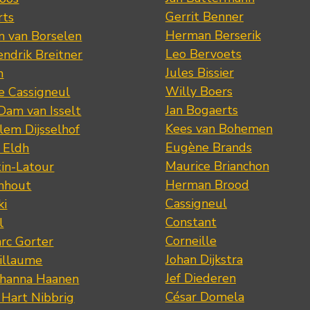
Gerrit Benner
rts
Herman Berserik
m van Borselen
Leo Bervoets
ndrik Breitner
Jules Bissier
n
Willy Boers
re Cassigneul
Jan Bogaerts
Dam van Isselt
Kees van Bohemen
lem Dijsselhof
Eugène Brands
n Eldh
Maurice Brianchon
tin-Latour
Herman Brood
nhout
Cassigneul
ki
Constant
l
Corneille
rc Gorter
Johan Dijkstra
illaume
Jef Diederen
ohanna Haanen
César Domela
 Hart Nibbrig