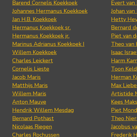
Barend Cornelis Koekkoek
Evert van
Johannes Hermanus Koekkoek
Johan van
Jan H.B. Koekkoek
Hetty Hey
Hermanus Koekkoek sr.
Bernard 
Hermanus Koekkoek jr.
Piet van 
Marinus Adrianus Koekkoek I
Theo van
Willem Koekkoek
Isaac Israe
Charles Leickert
Harm Kam
Cornelis Lieste
Toon Keld
Jacob Maris
Herman K
Matthijs Maris
Max Lieb
Willem Maris
Artistide 
Anton Mauve
Kees Mak
Hendrik Willem Mesdag
Piet Mond
Bernard Pothast
Theo Nier
Nicolaas Riegen
Jacobus v
Charles Rochussen
Frederik 