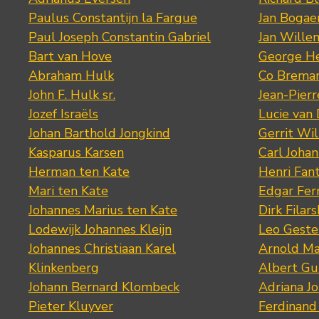
Paulus Constantijn la Fargue
Jan Bogae
Paul Joseph Constantin Gabriel
Jan Wille
Bart van Hove
George He
Abraham Hulk
Co Brema
John F. Hulk sr.
Jean-Pier
Jozef Israëls
Lucie van 
Johan Barthold Jongkind
Gerrit Wil
Kasparus Karsen
Carl Joha
Herman ten Kate
Henri Fan
Mari ten Kate
Edgar Fer
Johannes Marius ten Kate
Dirk Filars
Lodewijk Johannes Kleijn
Leo Geste
Johannes Christiaan Karel
Arnold Ma
Klinkenberg
Albert Gu
Johann Bernard Klombeck
Adriana J
Pieter Kluyver
Ferdinand