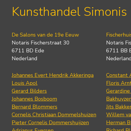
Kunsthandel Simonis
De Salons van de 19e Eeuw
Fischerhui
Notaris Fischerstraat 30
Notaris Fi
6711 BD Ede
6711 BB 
Nederland
Nederlan
Johannes Evert Hendrik Akkeringa
Constant 
Louis Apol
Floris Arn
Gerard Bilders
Gerardine
Johannes Bosboom
Bakhuyze
Bernard Blommers
Jits Bakke
Cornelis Christiaan Dommelshuizen
Willem va
Pieter Cornelis Dommershuijzen
Herman Bi
Adrianus Eversen
Richard B