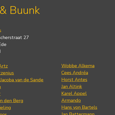
 & Buunk
s
scherstraat 27
Ede
d
Wobbe Alkema
Artz
Cees Andréa
tzenius
Horst Antes
 Jacoba van de Sande
Jan Altink
n
Karel Appel
r
Armando
n den Berg
Hans von Bartels
eling
Jan Battermann
loos