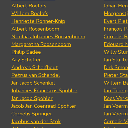
Albert Roelofs
Johan Hen
Willem Roelofs
Morgenst
Henriette Ronner-Knip
Evert Piet
Albert Roosenboom
François 
Nicolaas Johannes Roosenboom
Cornelis 
Margaretha Roosenboom
Edouard M
Philip Sadée
Willy Slui
Ary Scheffer
Jan Sluijte
Andreas Schelfhout
Dirk Smo
Petrus van Schendel
Pieter St
Jan Jacob Schenkel
Willem Ba
Johannes Franciscus Spohler
Jan Tooro
Jan Jacob Spohler
Kees Verk
Jacob Jan Coenraad Spohler
Jan Voerma
Cornelis Springer
Jan Voerma
Jacobus van der Stok
Cornelis 