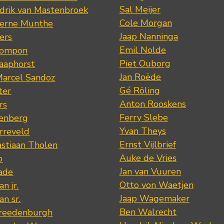
Sal Meijer
drik van Mastenbroek
Cole Morgan
jerne Munthe
Jaap Nanninga
ers
Emil Nolde
Pompon
Piet Ouborg
Raaphorst
Jan Roëde
arcel Sandoz
Gé Röling
ter
Anton Rooskens
rs
Ferry Slebe
renberg
Yvan Theys
arreveld
Ernst Vijlbrief
stiaan Tholen
Auke de Vries
p
Jan van Vuuren
ade
Otto von Waetjen
n jr.
Jaap Wagemaker
n sr.
Ben Walrecht
Vreedenburgh