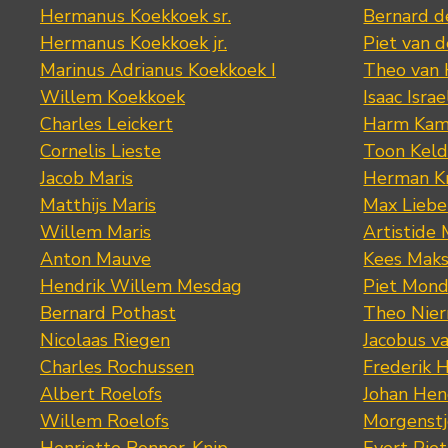
Hermanus Koekkoek sr.
Bernard 
Hermanus Koekkoek jr.
Piet van 
Marinus Adrianus Koekkoek I
Theo van
Willem Koekkoek
Isaac Israe
Charles Leickert
Harm Kam
Cornelis Lieste
Toon Keld
Jacob Maris
Herman K
Matthijs Maris
Max Lieb
Willem Maris
Artistide 
Anton Mauve
Kees Mak
Hendrik Willem Mesdag
Piet Mond
Bernard Pothast
Theo Nier
Nicolaas Riegen
Jacobus v
Charles Rochussen
Frederik 
Albert Roelofs
Johan Hen
Willem Roelofs
Morgenst