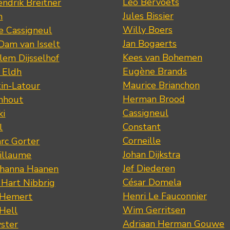
Leo Bervoets
ndrik Breitner
Jules Bissier
n
Willy Boers
re Cassigneul
Jan Bogaerts
Dam van Isselt
Kees van Bohemen
lem Dijsselhof
Eugène Brands
n Eldh
Maurice Brianchon
tin-Latour
Herman Brood
nhout
Cassigneul
ki
Constant
l
Corneille
rc Gorter
Johan Dijkstra
illaume
Jef Diederen
ohanna Haanen
César Domela
 Hart Nibbrig
Henri Le Fauconnier
 Hemert
Wim Gerritsen
 Hell
Adriaan Herman Gouwe
ster