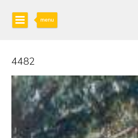
menu
4482