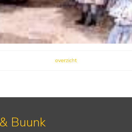
overzicht
 & Buunk