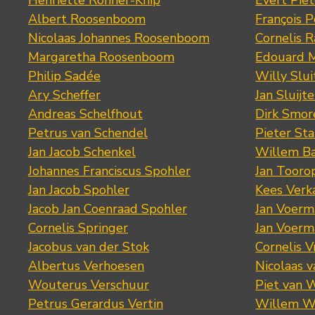
Henriette Ronner-Knip
Evert Piet
Albert Roosenboom
François 
Nicolaas Johannes Roosenboom
Cornelis 
Margaretha Roosenboom
Edouard M
Philip Sadée
Willy Slui
Ary Scheffer
Jan Sluijte
Andreas Schelfhout
Dirk Smo
Petrus van Schendel
Pieter St
Jan Jacob Schenkel
Willem Ba
Johannes Franciscus Spohler
Jan Tooro
Jan Jacob Spohler
Kees Verk
Jacob Jan Coenraad Spohler
Jan Voerma
Cornelis Springer
Jan Voerma
Jacobus van der Stok
Cornelis 
Albertus Verhoesen
Nicolaas 
Wouterus Verschuur
Piet van 
Petrus Gerardus Vertin
Willem W