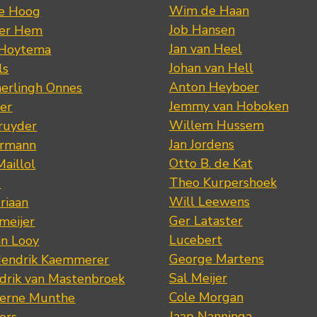
Wim de Haan
de Hoog
Job Hansen
der Hem
Jan van Heel
 Hoytema
Johan van Hell
ls
Anton Heyboer
erlingh Onnes
Jemmy van Hoboken
er
Willem Hussem
ruyder
Jan Jordens
ermann
Otto B. de Kat
Maillol
Theo Kurpershoek
s
Will Leewens
riaan
Ger Lataster
meijer
Lucebert
an Looy
George Martens
Hendrik Kaemmerer
Sal Meijer
drik van Mastenbroek
Cole Morgan
jerne Munthe
Jaap Nanninga