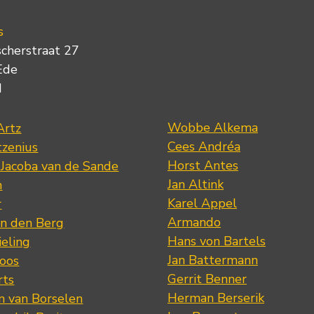
s
scherstraat 27
Ede
d
Wobbe Alkema
Artz
Cees Andréa
tzenius
Horst Antes
 Jacoba van de Sande
Jan Altink
n
Karel Appel
r
Armando
n den Berg
Hans von Bartels
eling
Jan Battermann
loos
Gerrit Benner
rts
Herman Berserik
m van Borselen