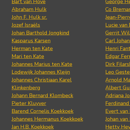
Bart van Hove
George He
Abraham Hulk
Co Brema
John F. Hulk sr.
Jean-Pier
Jozef Israëls
Lucie van 
Johan Barthold Jongkind
Gerrit Wil
Kasparus Karsen
Carl Joha
Herman ten Kate
Henri Fan
Mari ten Kate
Edgar Fer
Johannes Marius ten Kate
Dirk Filars
Lodewijk Johannes Kleijn
Leo Geste
Johannes Christiaan Karel
Arnold Ma
Klinkenberg
Albert Gu
Johann Bernard Klombeck
Adriana J
Pieter Kluyver
Ferdinand
Barend Cornelis Koekkoek
Evert van
Johannes Hermanus Koekkoek
Johan van
Jan H.B. Koekkoek
Hetty Hey