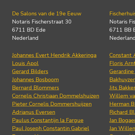
De Salons van de 19e Eeuw
Fischerhui
Notaris Fischerstraat 30
Notaris Fi
6711 BD Ede
6711 BB 
Nederland
Nederlan
Johannes Evert Hendrik Akkeringa
Constant 
Louis Apol
Floris Arn
Gerard Bilders
Gerardine
Johannes Bosboom
Bakhuyze
Bernard Blommers
Jits Bakke
Cornelis Christiaan Dommelshuizen
Willem va
Pieter Cornelis Dommershuijzen
Herman Bi
Adrianus Eversen
Richard B
Paulus Constantijn la Fargue
Jan Bogae
Paul Joseph Constantin Gabriel
Jan Wille