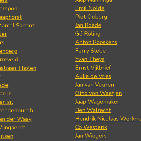
ers
Emil Nolde
Pompon
Piet Ouborg
Raaphorst
Jan Roëde
arcel Sandoz
Gé Röling
ter
Anton Rooskens
rs
Ferry Slebe
renberg
Yvan Theys
arreveld
Ernst Vijlbrief
stiaan Tholen
Auke de Vries
p
Jan van Vuuren
ade
Otto von Waetjen
n jr.
Jaap Wagemaker
n sr.
Ben Walrecht
Vreedenburgh
Hendrik Nicolaas Werkm
van der Waay
Co Westerik
Wijngaerdt
Jan Wiegers
itsen