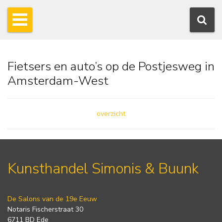
Fietsers en auto’s op de Postjesweg in
Amsterdam-West
overzicht
Kunsthandel Simonis & Buunk
De Salons van de 19e Eeuw
Notaris Fischerstraat 30
6711 BD Ede