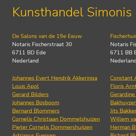
Kunsthandel Simonis
De Salons van de 19e Eeuw
Fischerhui
Notaris Fischerstraat 30
Notaris Fi
6711 BD Ede
6711 BB 
Nederland
Nederlan
Johannes Evert Hendrik Akkeringa
Constant 
Louis Apol
Floris Arn
Gerard Bilders
Gerardine
Johannes Bosboom
Bakhuyze
Bernard Blommers
Jits Bakke
Cornelis Christiaan Dommelshuizen
Willem va
Pieter Cornelis Dommershuijzen
Herman Bi
Adrianus Eversen
Richard B