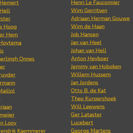
Henri Le Fauconnier
 Hemert
Wim Gerritsen
 Hell
Adriaan Herman Gouwe
ster
Wim de Haan
de Hoog
Job Hansen
der Hem
Jan van Heel
 Hoytema
Johan van Hell
ls
Anton Heyboer
erlingh Onnes
Jemmy van Hoboken
er
Willem Hussem
ruyder
Jan Jordens
ermann
Otto B. de Kat
Maillol
Theo Kurpershoek
s
Will Leewens
riaan
Ger Lataster
meijer
Lucebert
an Looy
George Martens
Hendrik Kaemmerer