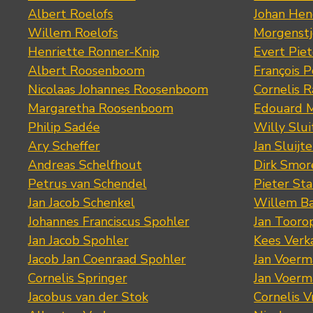
Albert Roelofs
Johan Hen
Willem Roelofs
Morgenst
Henriette Ronner-Knip
Evert Piet
Albert Roosenboom
François 
Nicolaas Johannes Roosenboom
Cornelis 
Margaretha Roosenboom
Edouard M
Philip Sadée
Willy Slui
Ary Scheffer
Jan Sluijte
Andreas Schelfhout
Dirk Smo
Petrus van Schendel
Pieter St
Jan Jacob Schenkel
Willem Ba
Johannes Franciscus Spohler
Jan Tooro
Jan Jacob Spohler
Kees Verk
Jacob Jan Coenraad Spohler
Jan Voerma
Cornelis Springer
Jan Voerma
Jacobus van der Stok
Cornelis 