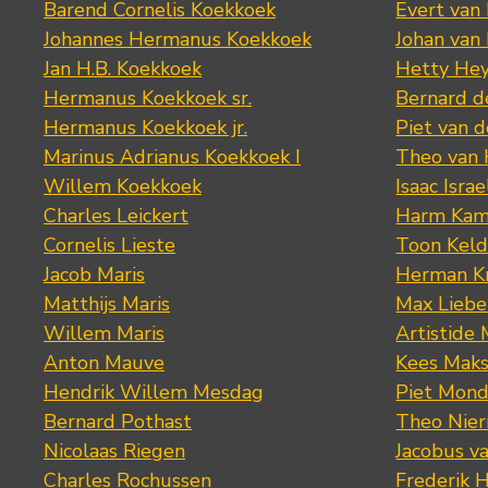
Barend Cornelis Koekkoek
Evert van
Johannes Hermanus Koekkoek
Johan van
Jan H.B. Koekkoek
Hetty Hey
Hermanus Koekkoek sr.
Bernard 
Hermanus Koekkoek jr.
Piet van 
Marinus Adrianus Koekkoek I
Theo van
Willem Koekkoek
Isaac Israe
Charles Leickert
Harm Kam
Cornelis Lieste
Toon Keld
Jacob Maris
Herman K
Matthijs Maris
Max Lieb
Willem Maris
Artistide 
Anton Mauve
Kees Mak
Hendrik Willem Mesdag
Piet Mond
Bernard Pothast
Theo Nier
Nicolaas Riegen
Jacobus v
Charles Rochussen
Frederik 