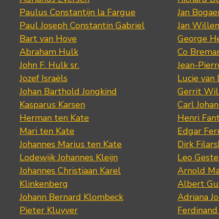
Paulus Constantijn la Fargue
Jan Bogae
Paul Joseph Constantin Gabriel
Jan Wille
Bart van Hove
George He
Abraham Hulk
Co Brema
John F. Hulk sr.
Jean-Pier
Jozef Israëls
Lucie van 
Johan Barthold Jongkind
Gerrit Wil
Kasparus Karsen
Carl Joha
Herman ten Kate
Henri Fan
Mari ten Kate
Edgar Fer
Johannes Marius ten Kate
Dirk Filars
Lodewijk Johannes Kleijn
Leo Geste
Johannes Christiaan Karel
Arnold Ma
Klinkenberg
Albert Gu
Johann Bernard Klombeck
Adriana J
Pieter Kluyver
Ferdinand