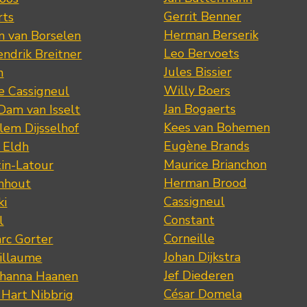
Gerrit Benner
rts
Herman Berserik
m van Borselen
Leo Bervoets
ndrik Breitner
Jules Bissier
n
Willy Boers
re Cassigneul
Jan Bogaerts
Dam van Isselt
Kees van Bohemen
lem Dijsselhof
Eugène Brands
n Eldh
Maurice Brianchon
tin-Latour
Herman Brood
nhout
Cassigneul
ki
Constant
l
Corneille
rc Gorter
Johan Dijkstra
illaume
Jef Diederen
ohanna Haanen
César Domela
 Hart Nibbrig