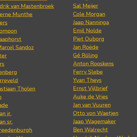
Sal Meijer
drik van Mastenbroek
Cole Morgan
jerne Munthe
Jaap Nanninga
ers
Emil Nolde
Pompon
Piet Ouborg
Raaphorst
Jan Roëde
arcel Sandoz
Gé Röling
ter
Anton Rooskens
rs
Ferry Slebe
renberg
Yvan Theys
arreveld
Ernst Vijlbrief
stiaan Tholen
Auke de Vries
p
Jan van Vuuren
ade
Otto von Waetjen
n jr.
Jaap Wagemaker
n sr.
Ben Walrecht
Vreedenburgh