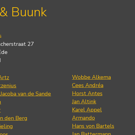
 & Buunk
s
scherstraat 27
Ede
d
Wobbe Alkema
Artz
Cees Andréa
tzenius
Horst Antes
 Jacoba van de Sande
Jan Altink
n
Karel Appel
r
Armando
n den Berg
Hans von Bartels
eling
Jan Battermann
loos