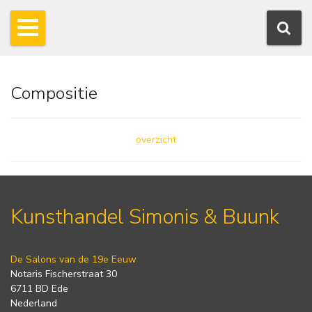
Compositie
overzicht
Kunsthandel Simonis & Buunk
De Salons van de 19e Eeuw
Notaris Fischerstraat 30
6711 BD Ede
Nederland