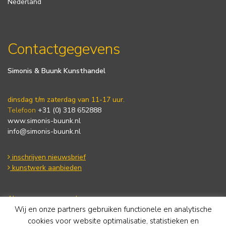
Nederland
Contactgegevens
Simonis & Buunk Kunsthandel
dinsdag t/m zaterdag van 11-17 uur.
Telefoon
+31 (0) 318 652888
www.simonis-buunk.nl
info@simonis-buunk.nl
inschrijven nieuwsbrief
kunstwerk aanbieden
Algemene voorwaarden
Wij en onze partners gebruiken functionele en analytische
Privacy statement
Cookie Policy
cookies voor website optimalisatie, statistieken en