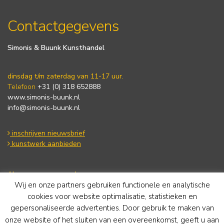
Contactgegevens
Simonis & Buunk Kunsthandel
dinsdag t/m zaterdag van 11-17 uur.
Telefoon
+31 (0) 318 652888
www.simonis-buunk.nl
info@simonis-buunk.nl
inschrijven nieuwsbrief
kunstwerk aanbieden
Algemene voorwaarden
Wij en onze partners gebruiken functionele en analytische
Privacy statement
Cookie Policy
cookies voor website optimalisatie, statistieken en
Disclaimer
gepersonaliseerde advertenties. Door gebruik te maken van
onze website of het sluiten van een overeenkomst, geeft u aan