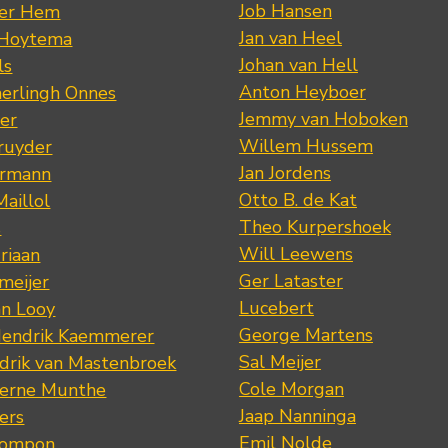
Job Hansen
der Hem
Jan van Heel
 Hoytema
Johan van Hell
ls
Anton Heyboer
erlingh Onnes
Jemmy van Hoboken
er
Willem Hussem
ruyder
Jan Jordens
ermann
Otto B. de Kat
Maillol
Theo Kurpershoek
s
Will Leewens
riaan
Ger Lataster
meijer
Lucebert
an Looy
George Martens
Hendrik Kaemmerer
Sal Meijer
drik van Mastenbroek
Cole Morgan
jerne Munthe
Jaap Nanninga
ers
Emil Nolde
Pompon