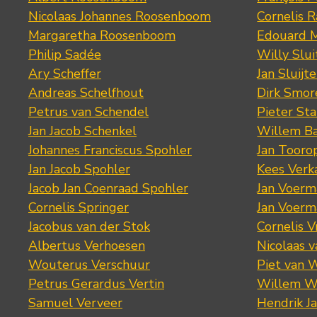
Nicolaas Johannes Roosenboom
Cornelis 
Margaretha Roosenboom
Edouard M
Philip Sadée
Willy Slui
Ary Scheffer
Jan Sluijte
Andreas Schelfhout
Dirk Smo
Petrus van Schendel
Pieter St
Jan Jacob Schenkel
Willem Ba
Johannes Franciscus Spohler
Jan Tooro
Jan Jacob Spohler
Kees Verk
Jacob Jan Coenraad Spohler
Jan Voerma
Cornelis Springer
Jan Voerma
Jacobus van der Stok
Cornelis 
Albertus Verhoesen
Nicolaas 
Wouterus Verschuur
Piet van 
Petrus Gerardus Vertin
Willem W
Samuel Verveer
Hendrik J