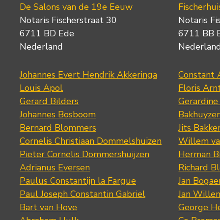
De Salons van de 19e Eeuw
Fischerhui
Notaris Fischerstraat 30
Notaris Fi
6711 BD Ede
6711 BB 
Nederland
Nederlan
Johannes Evert Hendrik Akkeringa
Constant 
Louis Apol
Floris Arn
Gerard Bilders
Gerardine
Johannes Bosboom
Bakhuyze
Bernard Blommers
Jits Bakke
Cornelis Christiaan Dommelshuizen
Willem va
Pieter Cornelis Dommershuijzen
Herman Bi
Adrianus Eversen
Richard B
Paulus Constantijn la Fargue
Jan Bogae
Paul Joseph Constantin Gabriel
Jan Wille
Bart van Hove
George He