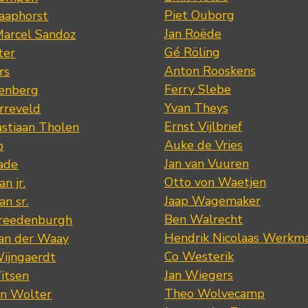
Piet Ouborg
Raaphorst
Jan Roëde
arcel Sandoz
Gé Röling
ter
Anton Rooskens
rs
Ferry Slebe
renberg
Yvan Theys
arreveld
Ernst Vijlbrief
stiaan Tholen
Auke de Vries
p
Jan van Vuuren
ade
Otto von Waetjen
n jr.
Jaap Wagemaker
n sr.
Ben Walrecht
Vreedenburgh
Hendrik Nicolaas Werkm
van der Waay
Co Westerik
Wijngaerdt
Jan Wiegers
itsen
Theo Wolvecamp
an Wolter