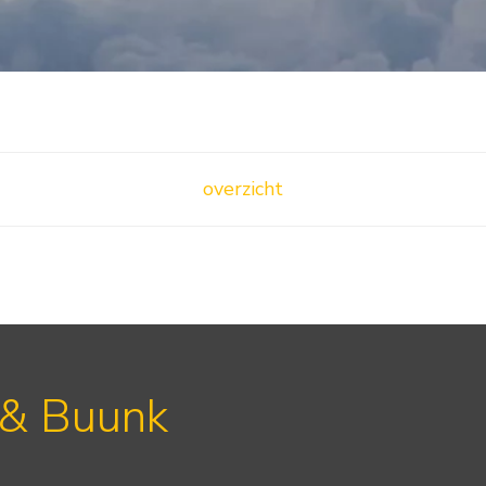
overzicht
 & Buunk