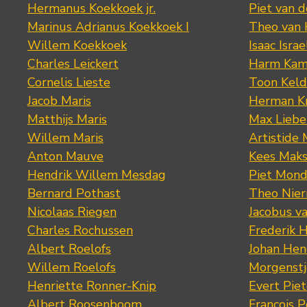
Hermanus Koekkoek jr.
Piet van 
Marinus Adrianus Koekkoek I
Theo van
Willem Koekkoek
Isaac Israe
Charles Leickert
Harm Kam
Cornelis Lieste
Toon Keld
Jacob Maris
Herman K
Matthijs Maris
Max Lieb
Willem Maris
Artistide 
Anton Mauve
Kees Mak
Hendrik Willem Mesdag
Piet Mond
Bernard Pothast
Theo Nier
Nicolaas Riegen
Jacobus v
Charles Rochussen
Frederik 
Albert Roelofs
Johan Hen
Willem Roelofs
Morgenst
Henriette Ronner-Knip
Evert Piet
Albert Roosenboom
François 