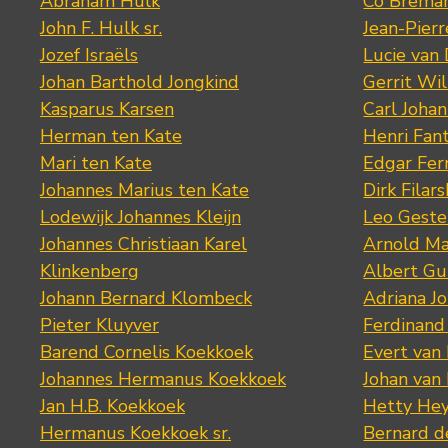
Abraham Hulk
Co Brema
John F. Hulk sr.
Jean-Pier
Jozef Israëls
Lucie van 
Johan Barthold Jongkind
Gerrit Wil
Kasparus Karsen
Carl Joha
Herman ten Kate
Henri Fan
Mari ten Kate
Edgar Fer
Johannes Marius ten Kate
Dirk Filars
Lodewijk Johannes Kleijn
Leo Geste
Johannes Christiaan Karel
Arnold Ma
Klinkenberg
Albert Gu
Johann Bernard Klombeck
Adriana J
Pieter Kluyver
Ferdinand
Barend Cornelis Koekkoek
Evert van
Johannes Hermanus Koekkoek
Johan van
Jan H.B. Koekkoek
Hetty Hey
Hermanus Koekkoek sr.
Bernard 