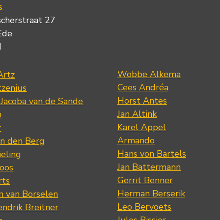
s
scherstraat 27
Ede
d
Wobbe Alkema
Artz
Cees Andréa
tzenius
Horst Antes
 Jacoba van de Sande
Jan Altink
n
Karel Appel
r
Armando
n den Berg
Hans von Bartels
eling
Jan Battermann
loos
Gerrit Benner
rts
Herman Berserik
m van Borselen
Leo Bervoets
ndrik Breitner
Jules Bissier