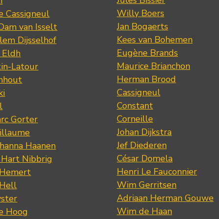
n
Willy Boers
re Cassigneul
Jan Bogaerts
Dam van Isselt
Kees van Bohemen
lem Dijsselhof
Eugène Brands
n Eldh
Maurice Brianchon
tin-Latour
Herman Brood
nhout
Cassigneul
ki
Constant
l
Corneille
rc Gorter
Johan Dijkstra
illaume
Jef Diederen
ohanna Haanen
César Domela
 Hart Nibbrig
Henri Le Fauconnier
 Hemert
Wim Gerritsen
 Hell
Adriaan Herman Gouwe
ster
Wim de Haan
de Hoog