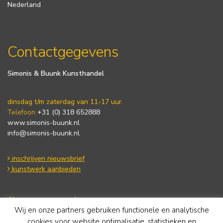
Nederland
Contactgegevens
Simonis & Buunk Kunsthandel
dinsdag t/m zaterdag van 11-17 uur.
Telefoon
+31 (0) 318 652888
www.simonis-buunk.nl
info@simonis-buunk.nl
inschrijven nieuwsbrief
kunstwerk aanbieden
Algemene voorwaarden
Wij en onze partners gebruiken functionele en analytische
Privacy statement
Cookie Policy
cookies voor website optimalisatie, statistieken en