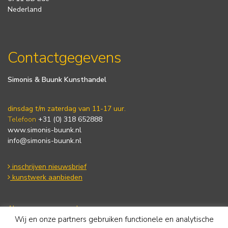
Nederland
Contactgegevens
Simonis & Buunk Kunsthandel
dinsdag t/m zaterdag van 11-17 uur.
Telefoon
+31 (0) 318 652888
www.simonis-buunk.nl
info@simonis-buunk.nl
inschrijven nieuwsbrief
kunstwerk aanbieden
Algemene voorwaarden
Wij en onze partners gebruiken functionele en analytische
Privacy statement