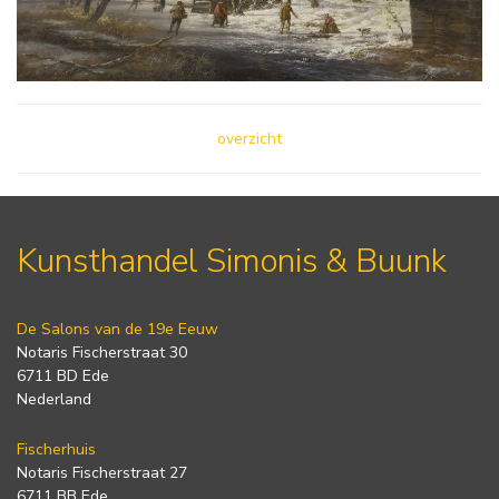
overzicht
Kunsthandel Simonis & Buunk
De Salons van de 19e Eeuw
Notaris Fischerstraat 30
6711 BD Ede
Nederland
Fischerhuis
Notaris Fischerstraat 27
6711 BB Ede