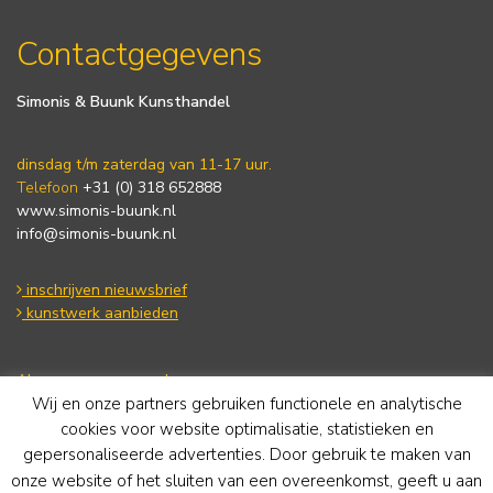
Contactgegevens
Simonis & Buunk Kunsthandel
dinsdag t/m zaterdag van 11-17 uur.
Telefoon
+31 (0) 318 652888
www.simonis-buunk.nl
info@simonis-buunk.nl
inschrijven nieuwsbrief
kunstwerk aanbieden
Algemene voorwaarden
Wij en onze partners gebruiken functionele en analytische
Privacy statement
Cookie Policy
cookies voor website optimalisatie, statistieken en
Disclaimer
gepersonaliseerde advertenties. Door gebruik te maken van
onze website of het sluiten van een overeenkomst, geeft u aan