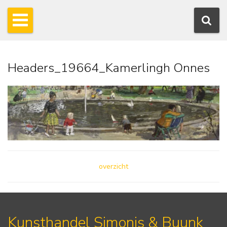
Headers_19664_Kamerlingh Onnes
overzicht
Kunsthandel Simonis & Buunk