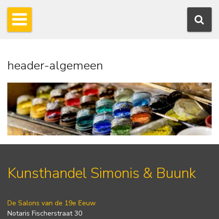
header-algemeen
Kunsthandel Simonis & Buunk
De Salons van de 19e Eeuw
Notaris Fischerstraat 30