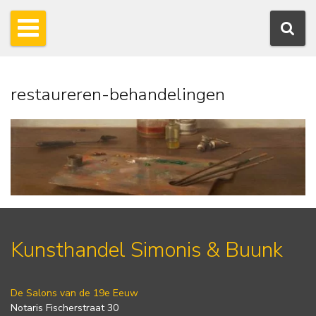
restaureren-behandelingen
Kunsthandel Simonis & Buunk
De Salons van de 19e Eeuw
Notaris Fischerstraat 30