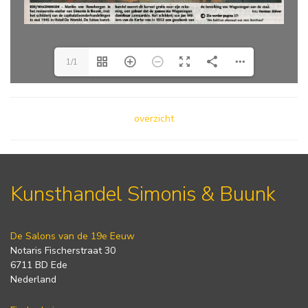
1/1
overzicht
Kunsthandel Simonis & Buunk
De Salons van de 19e Eeuw
Notaris Fischerstraat 30
6711 BD Ede
Nederland