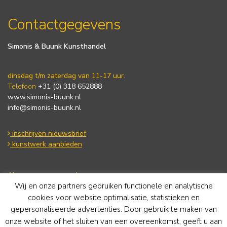
Contactgegevens
Simonis & Buunk Kunsthandel
dinsdag t/m zaterdag van 11-17 uur.
Telefoon
+31 (0) 318 652888
www.simonis-buunk.nl
info@simonis-buunk.nl
inschrijven nieuwsbrief
kunstwerk aanbieden
Algemene voorwaarden
Privacy statement
Wij en onze partners gebruiken functionele en analytische
Cookie Policy
cookies voor website optimalisatie, statistieken en
Disclaimer
gepersonaliseerde advertenties. Door gebruik te maken van
onze website of het sluiten van een overeenkomst, geeft u aan