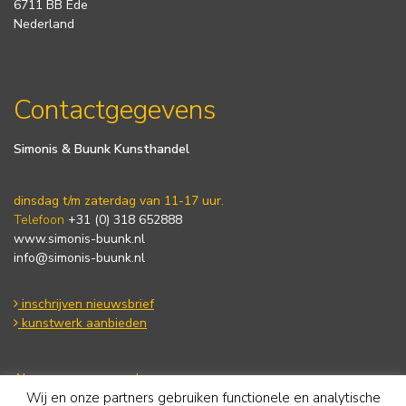
6711 BB Ede
Nederland
Contactgegevens
Simonis & Buunk Kunsthandel
dinsdag t/m zaterdag van 11-17 uur.
Telefoon
+31 (0) 318 652888
www.simonis-buunk.nl
info@simonis-buunk.nl
inschrijven nieuwsbrief
kunstwerk aanbieden
Algemene voorwaarden
Wij en onze partners gebruiken functionele en analytische
Privacy statement