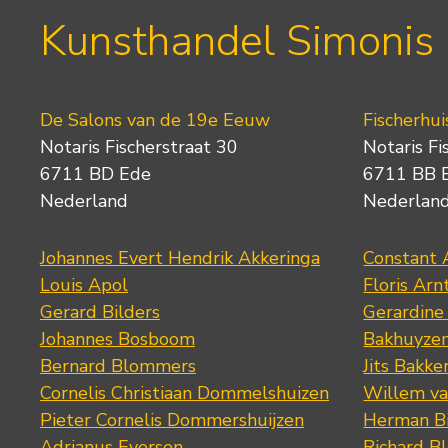
Kunsthandel Simonis
De Salons van de 19e Eeuw
Fischerhui
Notaris Fischerstraat 30
Notaris Fi
6711 BD Ede
6711 BB 
Nederland
Nederlan
Johannes Evert Hendrik Akkeringa
Constant 
Louis Apol
Floris Arn
Gerard Bilders
Gerardine
Johannes Bosboom
Bakhuyze
Bernard Blommers
Jits Bakke
Cornelis Christiaan Dommelshuizen
Willem va
Pieter Cornelis Dommershuijzen
Herman Bi
Adrianus Eversen
Richard B