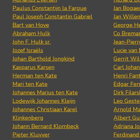
Paulus Constantijn la Fargue
Jan Bogae
Paul Joseph Constantin Gabriel
Jan Wille
Bart van Hove
George He
Abraham Hulk
Co Brema
John F. Hulk sr.
Jean-Pier
Jozef Israëls
Lucie van 
Johan Barthold Jongkind
Gerrit Wil
Kasparus Karsen
Carl Joha
Herman ten Kate
Henri Fan
Mari ten Kate
Edgar Fer
Johannes Marius ten Kate
Dirk Filars
Lodewijk Johannes Kleijn
Leo Geste
Johannes Christiaan Karel
Arnold Ma
Klinkenberg
Albert Gu
Johann Bernard Klombeck
Adriana J
Pieter Kluyver
Ferdinand