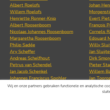
Albert Roelofs
Johan Hen
Willem Roelofs
Morgenst
Henriette Ronner-Knip
Evert Piet
Albert Roosenboom
François 
Nicolaas Johannes Roosenboom
Cornelis 
Margaretha Roosenboom
Edouard M
Philip Sadée
Willy Slui
Ary Scheffer
Jan Sluijte
Andreas Schelfhout
Dirk Smo
Petrus van Schendel
Pieter St
Jan Jacob Schenkel
Willem Ba
Johannes Franciscus Spohler
Jan Tooro
Jan Jacob Spohler
Kees Verk
Wij en onze partners gebruiken functionele en analytische co
Jacob Jan Coenraad Spohler
Jan Voerma
slui
Cornelis Springer
Jan Voerma
Jacobus van der Stok
Cornelis 