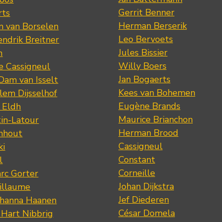
Gerrit Benner
rts
Herman Berserik
m van Borselen
Leo Bervoets
ndrik Breitner
Jules Bissier
n
Willy Boers
re Cassigneul
Jan Bogaerts
Dam van Isselt
Kees van Bohemen
lem Dijsselhof
Eugène Brands
n Eldh
Maurice Brianchon
tin-Latour
Herman Brood
nhout
Cassigneul
ki
Constant
l
Corneille
rc Gorter
Johan Dijkstra
illaume
Jef Diederen
ohanna Haanen
César Domela
 Hart Nibbrig