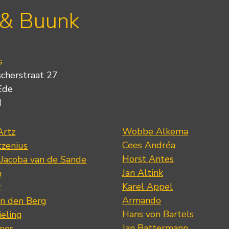
 & Buunk
s
scherstraat 27
Ede
d
Wobbe Alkema
Artz
Cees Andréa
tzenius
Horst Antes
 Jacoba van de Sande
Jan Altink
n
Karel Appel
r
Armando
n den Berg
Hans von Bartels
eling
Jan Battermann
loos