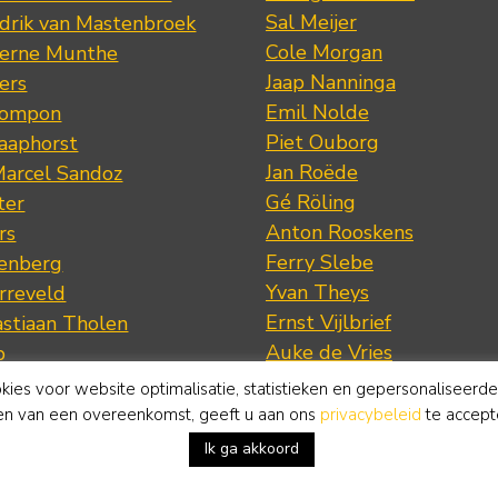
Sal Meijer
drik van Mastenbroek
Cole Morgan
jerne Munthe
Jaap Nanninga
ers
Emil Nolde
Pompon
Piet Ouborg
Raaphorst
Jan Roëde
arcel Sandoz
Gé Röling
ter
Anton Rooskens
rs
Ferry Slebe
renberg
Yvan Theys
arreveld
Ernst Vijlbrief
stiaan Tholen
Auke de Vries
p
Jan van Vuuren
ade
okies voor website optimalisatie, statistieken en gepersonaliseerd
Otto von Waetjen
n jr.
ten van een overeenkomst, geeft u aan ons
privacybeleid
te accept
Jaap Wagemaker
n sr.
Ik ga akkoord
Ben Walrecht
Vreedenburgh