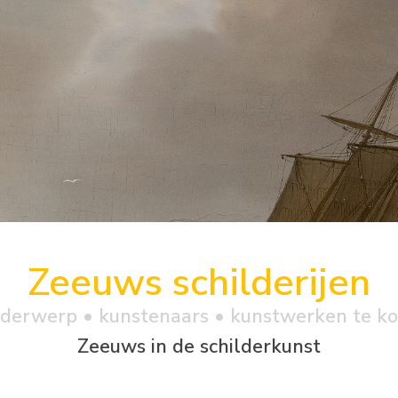
Zeeuws schilderijen
derwerp • kunstenaars • kunstwerken te k
Zeeuws in de schilderkunst