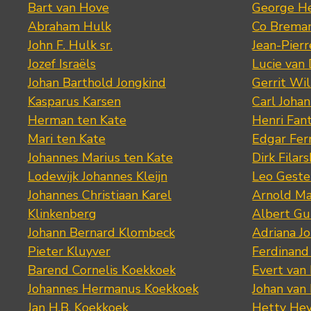
Bart van Hove
George He
Abraham Hulk
Co Brema
John F. Hulk sr.
Jean-Pier
Jozef Israëls
Lucie van 
Johan Barthold Jongkind
Gerrit Wil
Kasparus Karsen
Carl Joha
Herman ten Kate
Henri Fan
Mari ten Kate
Edgar Fer
Johannes Marius ten Kate
Dirk Filars
Lodewijk Johannes Kleijn
Leo Geste
Johannes Christiaan Karel
Arnold Ma
Klinkenberg
Albert Gu
Johann Bernard Klombeck
Adriana J
Pieter Kluyver
Ferdinand
Barend Cornelis Koekkoek
Evert van
Johannes Hermanus Koekkoek
Johan van
Jan H.B. Koekkoek
Hetty Hey