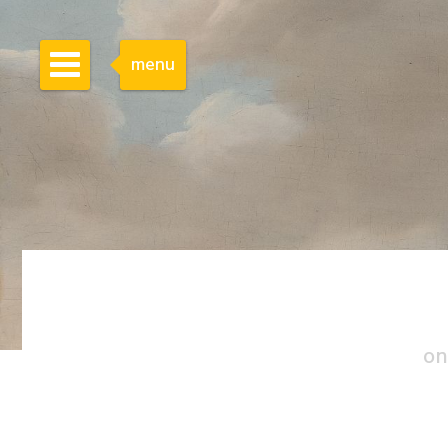
menu
on