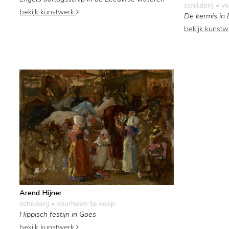
schilderij
• vo
bekijk kunstwerk
De kermis in
bekijk kunst
Arend Hijner
schilderij
• voorheen te koop
Hippisch festijn in Goes
bekijk kunstwerk