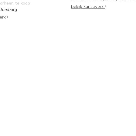
orheen te koop
bekijk kunstwerk
 Domburg
werk