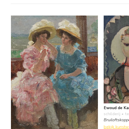
Ewoud de Ka
schilderij
• te
Bruiloftskop
bekijk kunst