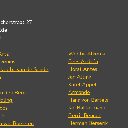
s
scherstraat 27
Ede
d
Wobbe Alkema
Artz
Cees Andréa
tzenius
Horst Antes
 Jacoba van de Sande
Jan Altink
n
Karel Appel
r
Armando
n den Berg
Hans von Bartels
eling
Jan Battermann
loos
Gerrit Benner
rts
Herman Berserik
m van Borselen