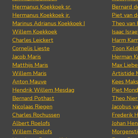
Hermanus Koekkoek sr.
Bernard 
Hermanus Koekkoek jr.
Piet van 
Marinus Adrianus Koekkoek I
Theo van
Willem Koekkoek
Isaac Israe
Charles Leickert
Harm Kam
Cornelis Lieste
Toon Keld
Jacob Maris
Herman K
Matthijs Maris
Max Lieb
Willem Maris
Artistide 
Anton Mauve
Kees Mak
Hendrik Willem Mesdag
Piet Mond
Bernard Pothast
Theo Nier
Nicolaas Riegen
Jacobus v
Charles Rochussen
Frederik 
Albert Roelofs
Johan Hen
Willem Roelofs
Morgenst