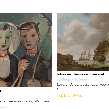
Johannes Hermanus Koekkoek
schilderij
• te koop
Laverende oorlogsschepen voor
kust
t
bekijk kunstwerk
 koop
pel in Zeeuwse dracht, Walcheren
werk