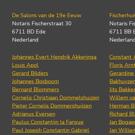
De Salons van de 19e Eeuw
Fischerhui
Notaris Fischerstraat 30
Notaris Fi
6711 BD Ede
6711 BB 
Nederland
Nederlan
Johannes Evert Hendrik Akkeringa
Constant 
Louis Apol
Floris Arn
Gerard Bilders
Gerardine
Johannes Bosboom
Bakhuyze
Bernard Blommers
Jits Bakke
Cornelis Christiaan Dommelshuizen
Willem va
Pieter Cornelis Dommershuijzen
Herman Bi
Adrianus Eversen
Richard B
Paulus Constantijn la Fargue
Jan Bogae
Paul Joseph Constantin Gabriel
Jan Wille