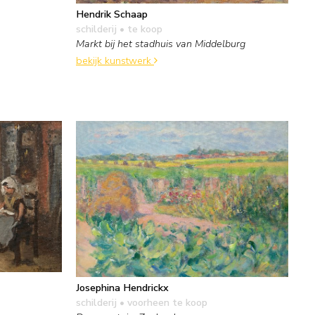
Hendrik Schaap
schilderij
• te koop
Markt bij het stadhuis van Middelburg
bekijk kunstwerk
Josephina Hendrickx
schilderij
• voorheen te koop