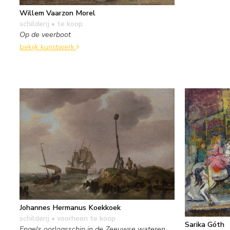
Willem Vaarzon Morel
schilderij
• te koop
Op de veerboot
bekijk kunstwerk
Johannes Hermanus Koekkoek
schilderij
• voorheen te koop
Sarika Góth
Engels oorlogsschip in de Zeeuwse wateren