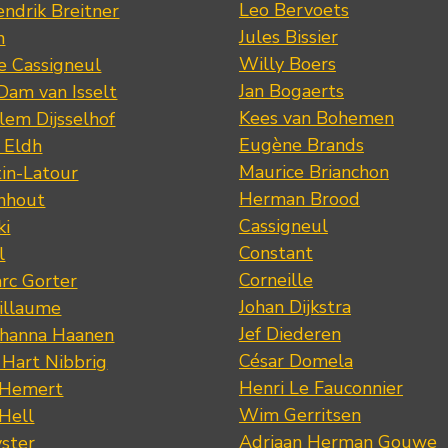
Leo Bervoets
ndrik Breitner
Jules Bissier
n
Willy Boers
re Cassigneul
Jan Bogaerts
Dam van Isselt
Kees van Bohemen
lem Dijsselhof
Eugène Brands
n Eldh
Maurice Brianchon
tin-Latour
Herman Brood
nhout
Cassigneul
ki
Constant
l
Corneille
rc Gorter
Johan Dijkstra
illaume
Jef Diederen
ohanna Haanen
César Domela
 Hart Nibbrig
Henri Le Fauconnier
 Hemert
Wim Gerritsen
 Hell
Adriaan Herman Gouwe
ster