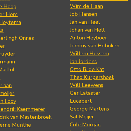
Wim de Haan
de Hoog
Job Hansen
der Hem
Jan van Heel
 Hoytema
Johan van Hell
ls
Anton Heyboer
erlingh Onnes
Jemmy van Hoboken
er
Willem Hussem
ruyder
Jan Jordens
ermann
Otto B. de Kat
Maillol
Theo Kurpershoek
s
Will Leewens
riaan
Ger Lataster
meijer
Lucebert
an Looy
George Martens
Hendrik Kaemmerer
Sal Meijer
drik van Mastenbroek
Cole Morgan
jerne Munthe