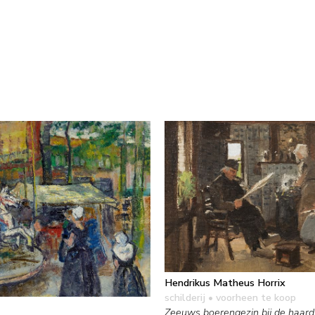
Hendrikus Matheus Horrix
schilderij
• voorheen te koop
Zeeuws boerengezin bij de haard