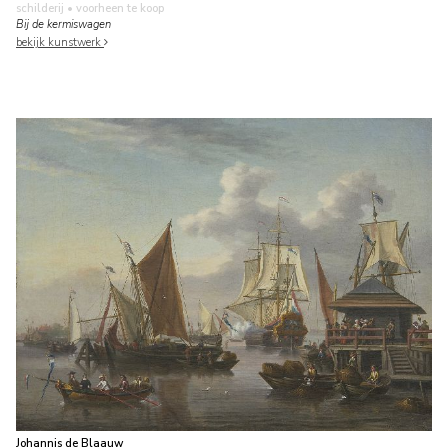
schilderij
• voorheen te koop
Bij de kermiswagen
bekijk kunstwerk
Johannis de Blaauw