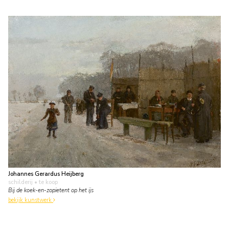
Johannes Gerardus Heijberg
schilderij
• te koop
Bij de koek-en-zopietent op het ijs
bekijk kunstwerk