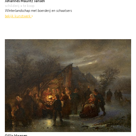
Johannes Mauritz Jansen
schilderij
• te koop
Winterlandschap met boerderij en schaatsers
bekijk kunstwerk
Gillis Haanen