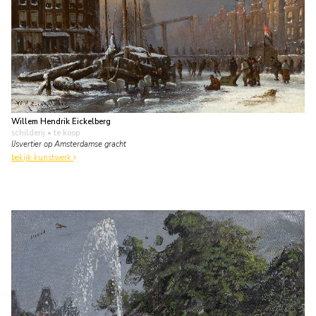
Willem Hendrik Eickelberg
schilderij
• te koop
IJsvertier op Amsterdamse gracht
bekijk kunstwerk