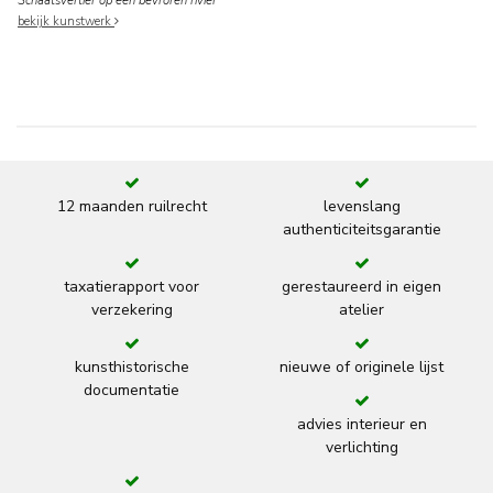
Schaatsvertier op een bevroren rivier
bekijk kunstwerk
12 maanden ruilrecht
levenslang
authenticiteitsgarantie
taxatierapport voor
gerestaureerd in eigen
verzekering
atelier
kunsthistorische
nieuwe of originele lijst
documentatie
advies interieur en
verlichting