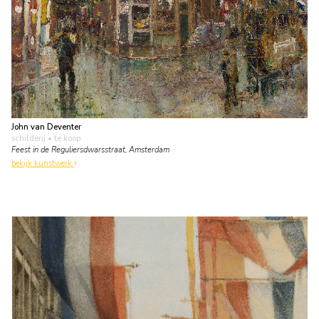
John van Deventer
schilderij
• te koop
Feest in de Reguliersdwarsstraat, Amsterdam
bekijk kunstwerk