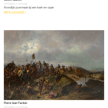
schilderij
• te koop
Avondlijk ijsvermaak bij een koek-en-zopie
bekijk kunstwerk
Pierre Jean Fardon
schilderij
• te koop