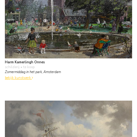
Harm Kamerlingh Onnes
schilderij
• te koop
Zomermiddag in het park, Amsterdam
bekijk kunstwerk