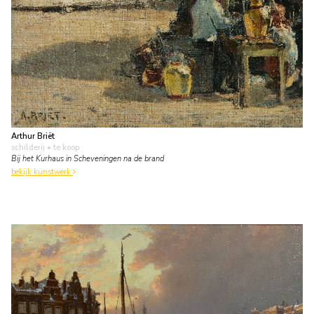
Arthur Briët
schilderij
• te koop
Bij het Kurhaus in Scheveningen na de brand
bekijk kunstwerk