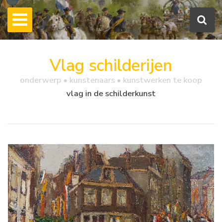
Vlag schilderijen
onderwerp • kunstenaars • kunstwerken te koop
vlag in de schilderkunst