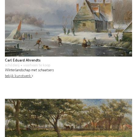
Carl Eduard Ahrendts
schilderij
• voorheen te koop
Winterlandschap met schaatsers
bekijk kunstwerk