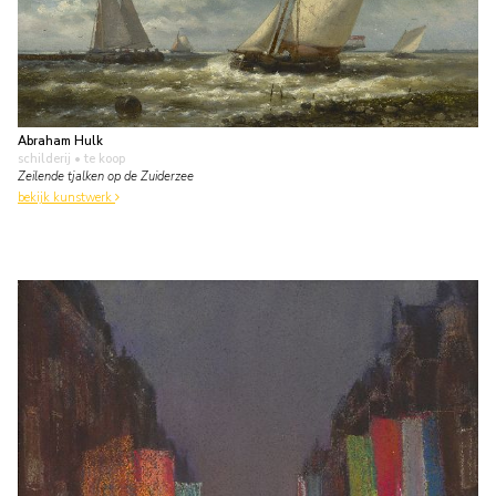
Abraham Hulk
schilderij
• te koop
Zeilende tjalken op de Zuiderzee
bekijk kunstwerk