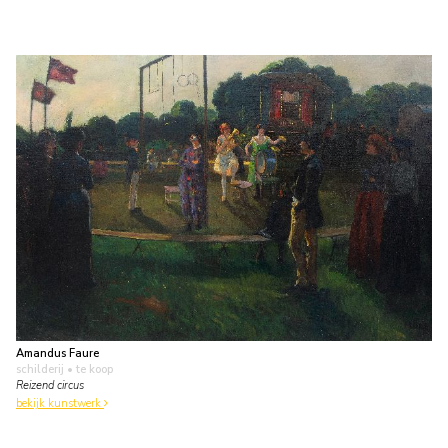
Amandus Faure
schilderij
• te koop
Reizend circus
bekijk kunstwerk