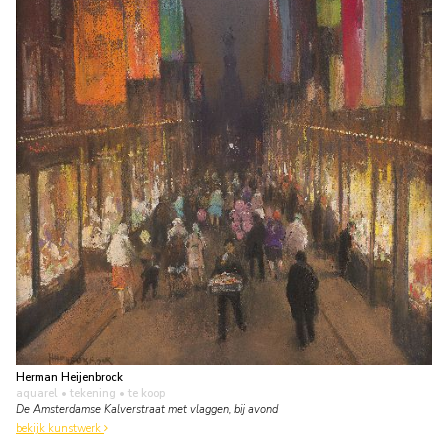
Herman Heijenbrock
aquarel • tekening
• te koop
De Amsterdamse Kalverstraat met vlaggen, bij avond
bekijk kunstwerk