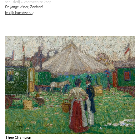
schilderij
• voorheen te koop
De jonge visser, Zeeland
bekijk kunstwerk
Theo Champion