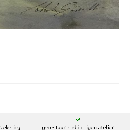
rzekering
gerestaureerd in eigen atelier