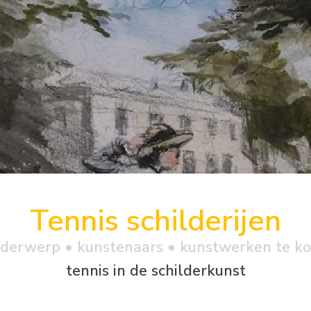
Tennis schilderijen
derwerp • kunstenaars • kunstwerken te k
tennis in de schilderkunst