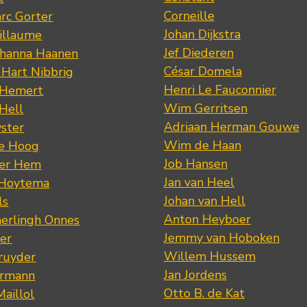
Corneille
rc Gorter
Johan Dijkstra
illaume
Jef Diederen
ohanna Haanen
César Domela
 Hart Nibbrig
Henri Le Fauconnier
 Hemert
Wim Gerritsen
 Hell
Adriaan Herman Gouwe
ster
Wim de Haan
de Hoog
Job Hansen
der Hem
Jan van Heel
 Hoytema
Johan van Hell
ls
Anton Heyboer
erlingh Onnes
Jemmy van Hoboken
er
Willem Hussem
ruyder
Jan Jordens
ermann
Otto B. de Kat
Maillol