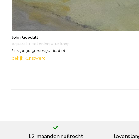
John Goodall
aquarel • tekening
• te koop
Een potje gemengd dubbel
bekijk kunstwerk
12 maanden ruilrecht
levenslan