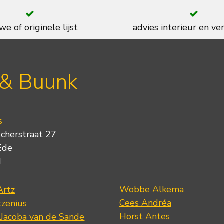
we of originele lijst
advies interieur en ver
 & Buunk
s
scherstraat 27
Ede
d
Wobbe Alkema
Artz
Cees Andréa
tzenius
Horst Antes
 Jacoba van de Sande