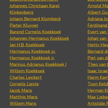
Johannes Christiaan Karel
Arnold Ma
Klinkenberg
Albert Gu
Johann Bernard Klombeck
Adriana J
Pieter Kluyver
Ferdinand
Barend Cornelis Koekkoek
Evert van
Johannes Hermanus Koekkoek
Johan van
Jan H.B. Koekkoek
Hetty Hey
Hermanus Koekkoek sr.
Bernard 
Hermanus Koekkoek jr.
Piet van 
Marinus Adrianus Koekkoek I
Theo van
Willem Koekkoek
Isaac Israe
Charles Leickert
Harm Kam
Cornelis Lieste
Toon Keld
Jacob Maris
Herman K
Matthijs Maris
Max Lieb
Willem Maris
Artistide 