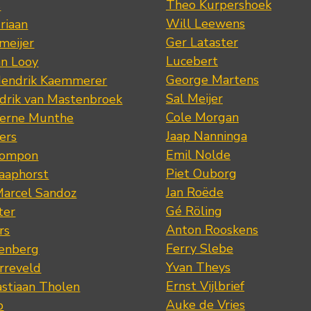
Theo Kurpershoek
s
Will Leewens
riaan
Ger Lataster
meijer
Lucebert
an Looy
George Martens
Hendrik Kaemmerer
Sal Meijer
drik van Mastenbroek
Cole Morgan
jerne Munthe
Jaap Nanninga
ers
Emil Nolde
Pompon
Piet Ouborg
Raaphorst
Jan Roëde
arcel Sandoz
Gé Röling
ter
Anton Rooskens
rs
Ferry Slebe
renberg
Yvan Theys
arreveld
Ernst Vijlbrief
stiaan Tholen
Auke de Vries
p