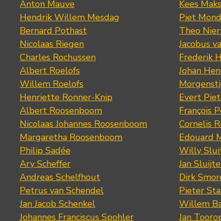
Anton Mauve
Kees Mak
Hendrik Willem Mesdag
Piet Mond
Bernard Pothast
Theo Nier
Nicolaas Riegen
Jacobus v
Charles Rochussen
Frederik 
Albert Roelofs
Johan Hen
Willem Roelofs
Morgenst
Henriette Ronner-Knip
Evert Piet
Albert Roosenboom
François 
Nicolaas Johannes Roosenboom
Cornelis 
Margaretha Roosenboom
Edouard M
Philip Sadée
Willy Slui
Ary Scheffer
Jan Sluijte
Andreas Schelfhout
Dirk Smo
Petrus van Schendel
Pieter St
Jan Jacob Schenkel
Willem Ba
Johannes Franciscus Spohler
Jan Tooro