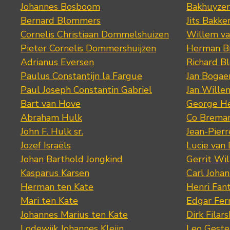
Johannes Bosboom
Bakhuyze
Bernard Blommers
Jits Bakke
Cornelis Christiaan Dommelshuizen
Willem va
Pieter Cornelis Dommershuijzen
Herman Bi
Adrianus Eversen
Richard B
Paulus Constantijn la Fargue
Jan Bogae
Paul Joseph Constantin Gabriel
Jan Wille
Bart van Hove
George He
Abraham Hulk
Co Brema
John F. Hulk sr.
Jean-Pier
Jozef Israëls
Lucie van 
Johan Barthold Jongkind
Gerrit Wil
Kasparus Karsen
Carl Joha
Herman ten Kate
Henri Fan
Mari ten Kate
Edgar Fer
Johannes Marius ten Kate
Dirk Filars
Lodewijk Johannes Kleijn
Leo Geste