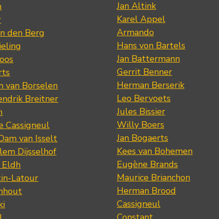
Jan Altink
n
Karel Appel
r
Armando
n den Berg
Hans von Bartels
eling
Jan Battermann
loos
Gerrit Benner
rts
Herman Berserik
m van Borselen
Leo Bervoets
ndrik Breitner
Jules Bissier
n
Willy Boers
re Cassigneul
Jan Bogaerts
Dam van Isselt
Kees van Bohemen
lem Dijsselhof
Eugène Brands
n Eldh
Maurice Brianchon
tin-Latour
Herman Brood
nhout
Cassigneul
ki
Constant
l