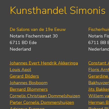
Kunsthandel Simonis
De Salons van de 19e Eeuw
Fischerhui
Notaris Fischerstraat 30
Notaris Fi
6711 BD Ede
6711 BB 
Nederland
Nederlan
Johannes Evert Hendrik Akkeringa
Constant 
Louis Apol
Floris Arn
Gerard Bilders
Gerardine
Johannes Bosboom
Bakhuyze
Bernard Blommers
Jits Bakke
Cornelis Christiaan Dommelshuizen
Willem va
Pieter Cornelis Dommershuijzen
Herman Bi