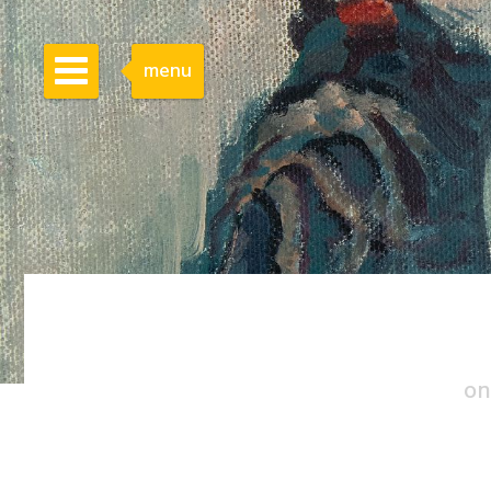
menu
on