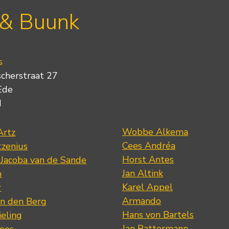
 & Buunk
s
scherstraat 27
Ede
d
Wobbe Alkema
Artz
Cees Andréa
tzenius
Horst Antes
 Jacoba van de Sande
Jan Altink
n
Karel Appel
r
Armando
n den Berg
Hans von Bartels
eling
Jan Battermann