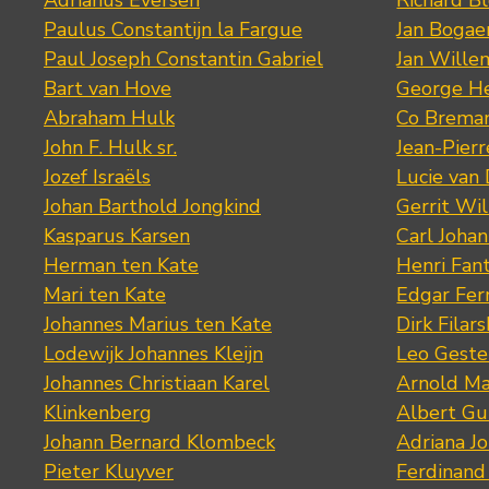
Adrianus Eversen
Richard B
Paulus Constantijn la Fargue
Jan Bogae
Paul Joseph Constantin Gabriel
Jan Wille
Bart van Hove
George He
Abraham Hulk
Co Brema
John F. Hulk sr.
Jean-Pier
Jozef Israëls
Lucie van 
Johan Barthold Jongkind
Gerrit Wil
Kasparus Karsen
Carl Joha
Herman ten Kate
Henri Fan
Mari ten Kate
Edgar Fer
Johannes Marius ten Kate
Dirk Filars
Lodewijk Johannes Kleijn
Leo Geste
Johannes Christiaan Karel
Arnold Ma
Klinkenberg
Albert Gu
Johann Bernard Klombeck
Adriana J
Pieter Kluyver
Ferdinand