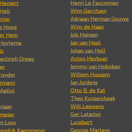
Henri Le Fauconnier
 Hemert
Wim Gerritsen
 Hell
Adriaan Herman Gouwe
ster
Wim de Haan
de Hoog
Job Hansen
der Hem
Jan van Heel
 Hoytema
Johan van Hell
ls
Anton Heyboer
erlingh Onnes
Jemmy van Hoboken
er
Willem Hussem
ruyder
Jan Jordens
ermann
Otto B. de Kat
Maillol
Theo Kurpershoek
s
Will Leewens
riaan
Ger Lataster
meijer
Lucebert
an Looy
George Martens
Hendrik Kaemmerer