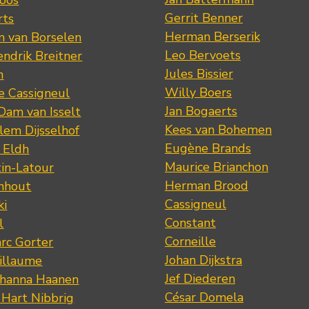
loos
Gerrit Benner
rts
Herman Berserik
m van Borselen
Leo Bervoets
ndrik Breitner
Jules Bissier
n
Willy Boers
re Cassigneul
Jan Bogaerts
Dam van Isselt
Kees van Bohemen
lem Dijsselhof
Eugène Brands
n Eldh
Maurice Brianchon
tin-Latour
Herman Brood
nhout
Cassigneul
ki
Constant
l
Corneille
rc Gorter
Johan Dijkstra
illaume
Jef Diederen
ohanna Haanen
César Domela
 Hart Nibbrig