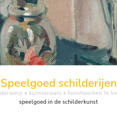
Speelgoed schilderijen
derwerp • kunstenaars • kunstwerken te k
speelgoed in de schilderkunst