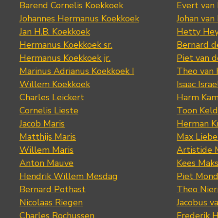
Barend Cornelis Koekkoek
Evert van
Johannes Hermanus Koekkoek
Johan van
Jan H.B. Koekkoek
Hetty Hey
Hermanus Koekkoek sr.
Bernard 
Hermanus Koekkoek jr.
Piet van 
Marinus Adrianus Koekkoek I
Theo van
Willem Koekkoek
Isaac Israe
Charles Leickert
Harm Kam
Cornelis Lieste
Toon Keld
Jacob Maris
Herman K
Matthijs Maris
Max Lieb
Willem Maris
Artistide 
Anton Mauve
Kees Mak
Hendrik Willem Mesdag
Piet Mond
Bernard Pothast
Theo Nier
Nicolaas Riegen
Jacobus v
Charles Rochussen
Frederik 