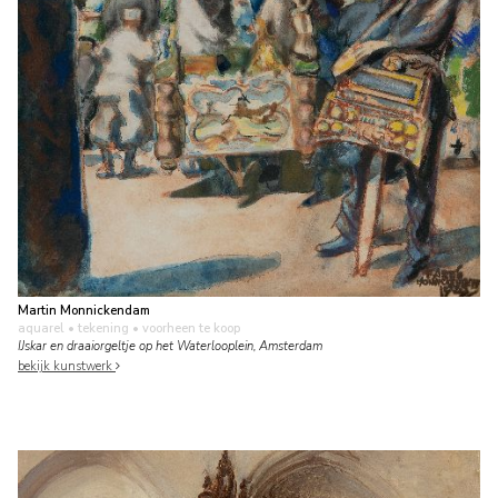
Martin Monnickendam
aquarel • tekening
• voorheen te koop
IJskar en draaiorgeltje op het Waterlooplein, Amsterdam
bekijk kunstwerk