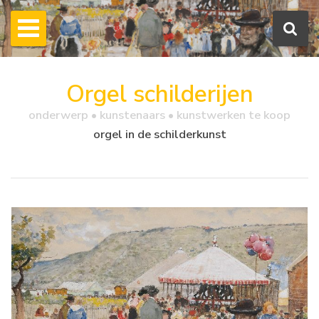
Orgel schilderijen
onderwerp • kunstenaars • kunstwerken te koop
orgel in de schilderkunst