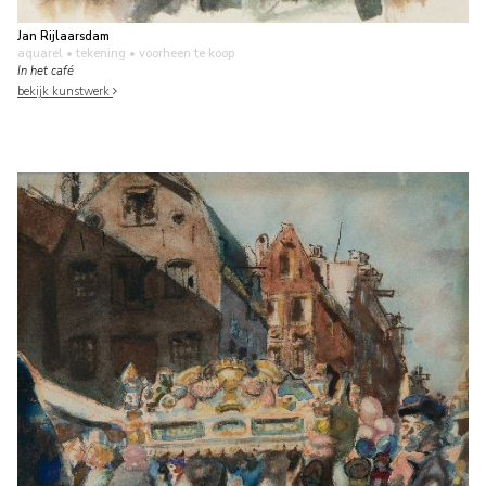
Jan Rijlaarsdam
aquarel • tekening
• voorheen te koop
In het café
bekijk kunstwerk