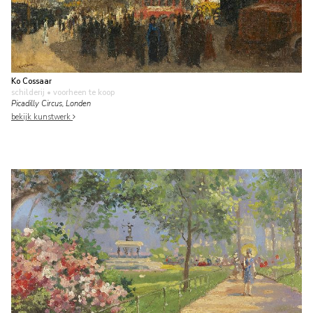
Ko Cossaar
schilderij
• voorheen te koop
Picadilly Circus, Londen
bekijk kunstwerk