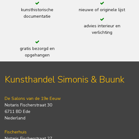
kunsthistorische
nieuwe of originele lijst
documentatie
advies interieur en
verlichting
gratis bezorgd en
opgehangen
Kunsthandel Simonis & Buunk
De Salons van de 19e Eeuw
Notaris Fischerstraat 30
6711 BD Ede
Nederland
Fischerhuis
Notaris Fischerstraat 27