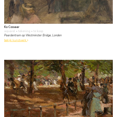
Ko Cossaar
aquarel • tekening
• te koop
Paardentram op Westminster Bridge, Londen
bekijk kunstwerk