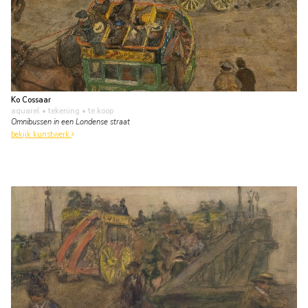
Ko Cossaar
aquarel • tekening
• te koop
Omnibussen in een Londense straat
bekijk kunstwerk