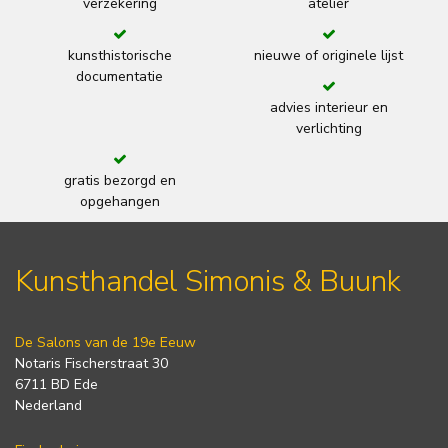
verzekering
atelier
kunsthistorische
nieuwe of originele lijst
documentatie
advies interieur en
verlichting
gratis bezorgd en
opgehangen
Kunsthandel Simonis & Buunk
De Salons van de 19e Eeuw
Notaris Fischerstraat 30
6711 BD Ede
Nederland