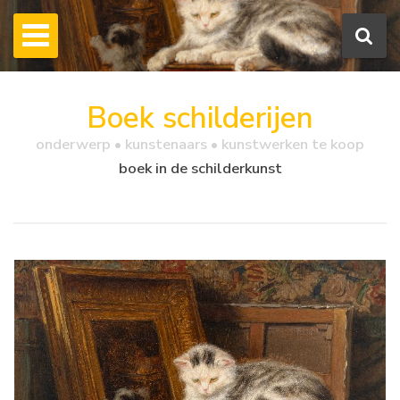
Boek schilderijen
onderwerp • kunstenaars • kunstwerken te koop
boek in de schilderkunst