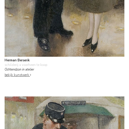
Herman Berserik
schilderij
• voorheen te koop
Ochtendzon in atelier
bekijk kunstwerk