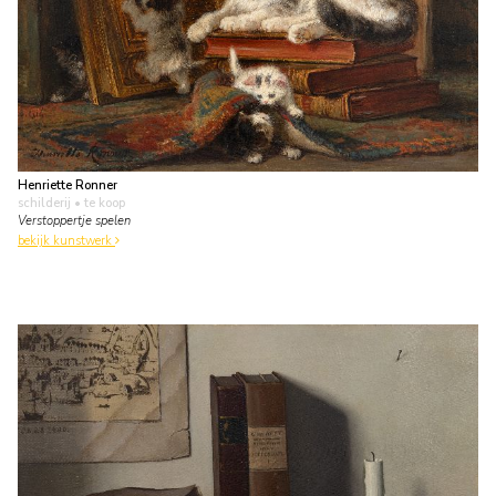
Henriette Ronner
schilderij
• te koop
Verstoppertje spelen
bekijk kunstwerk