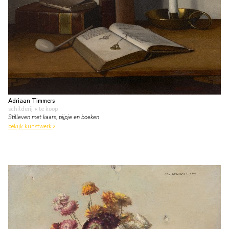
Adriaan Timmers
schilderij
• te koop
Stilleven met kaars, pijpje en boeken
bekijk kunstwerk