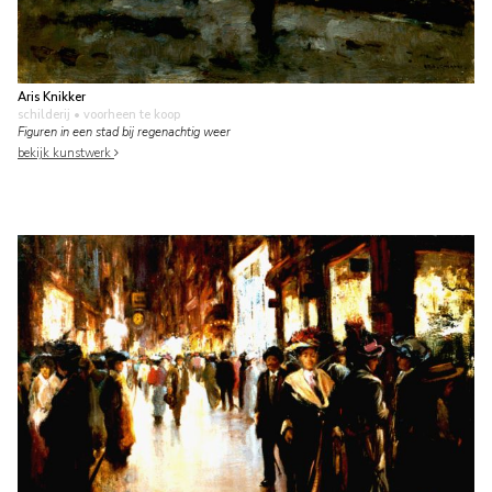
Aris Knikker
schilderij
• voorheen te koop
Figuren in een stad bij regenachtig weer
bekijk kunstwerk