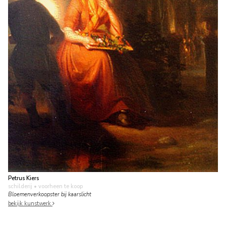
Petrus Kiers
schilderij
• voorheen te koop
Bloemenverkoopster bij kaarslicht
bekijk kunstwerk