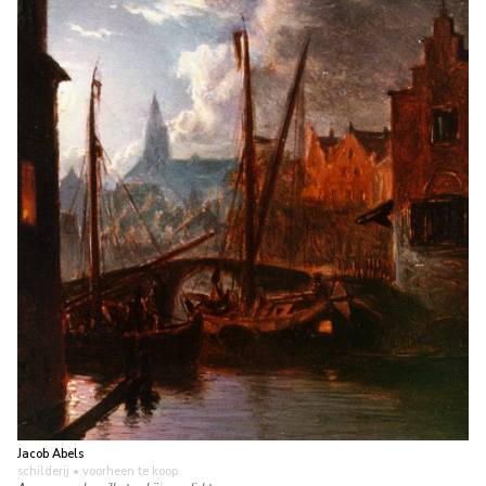
Jacob Abels
schilderij
• voorheen te koop