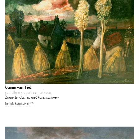
Quirijn van Tiel
schilderij
• voorheen te koop
Zomerlandschap met korenschoven
bekijk kunstwerk