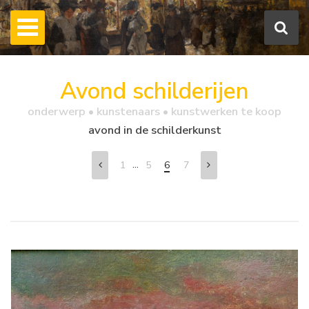
Avond schilderijen
onderwerp • kunstenaars • kunstwerken te koop
avond in de schilderkunst
...
1
5
6
7