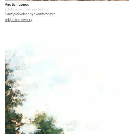
Piet Schipperus
schilderij
• voorheen te koop
Houtsprokkelaar bij avondschemer
bekijk kunstwerk