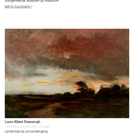
Aangemeerde zeilboten bij maanlicht
bekijk kunstwerk
Louis Albert Roessingh
schilderij
• voorheen te koop
Landschap bij zonsondergang