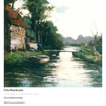
Frits Mondriaan
schilderij
• voorheen te koop
Avondstemming
bekijk kunstwerk