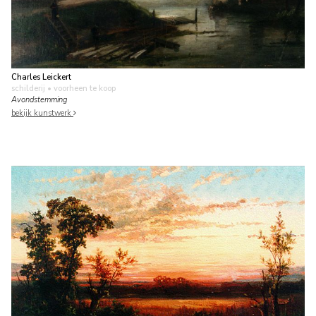
Charles Leickert
schilderij
• voorheen te koop
Avondstemming
bekijk kunstwerk