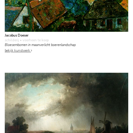
Jacobus Doeser
schilderij
• voorheen te koop
Bloesembomen in maanverlicht boerenlandschap
bekijk kunstwerk