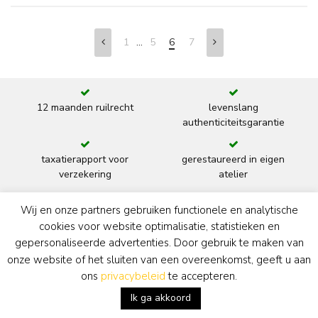
...
1
5
6
7
12 maanden ruilrecht
levenslang
authenticiteitsgarantie
taxatierapport voor
gerestaureerd in eigen
verzekering
atelier
Wij en onze partners gebruiken functionele en analytische
kunsthistorische
nieuwe of originele lijst
cookies voor website optimalisatie, statistieken en
documentatie
gepersonaliseerde advertenties. Door gebruik te maken van
advies interieur en
onze website of het sluiten van een overeenkomst, geeft u aan
verlichting
ons
privacybeleid
te accepteren.
Ik ga akkoord
gratis bezorgd en
opgehangen