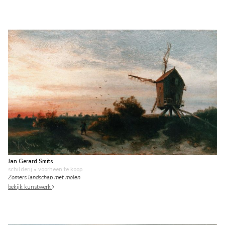
Jan Gerard Smits
schilderij
• voorheen te koop
Zomers landschap met molen
bekijk kunstwerk