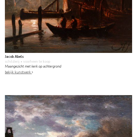
Jacob Abels
schilderij
• voorheen te koop
Maangezicht met kerk op achtergrond
bekijk kunstwerk