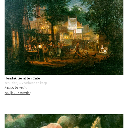
Hendrik Gerrit ten Cate
schilderij
• voorheen te koop
Kermis bij nacht
bekijk kunstwerk