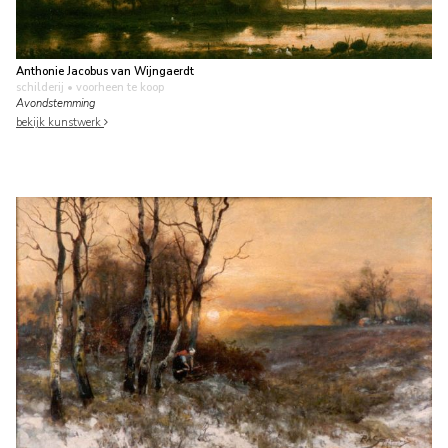
Anthonie Jacobus van Wijngaerdt
schilderij
• voorheen te koop
Avondstemming
bekijk kunstwerk