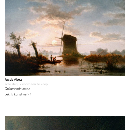
Jacob Abels
schilderij
• voorheen te koop
Opkomende maan
bekijk kunstwerk