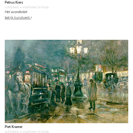
Petrus Kiers
schilderij
• voorheen te koop
Het avondtoilet
bekijk kunstwerk
Piet Kramer
schilderij
• voorheen te koop