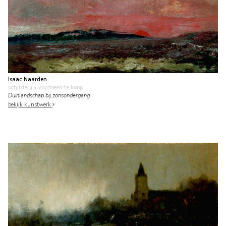
Isaäc Naarden
schilderij
• voorheen te koop
Duinlandschap bij zonsondergang
bekijk kunstwerk