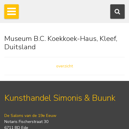
Museum B.C. Koekkoek-Haus, Kleef,
Duitsland
overzicht
Kunsthandel Simonis & Buunk
De Salons van de 19e Eeuw
Notaris Fischerstraat 30
6711 BD Ede