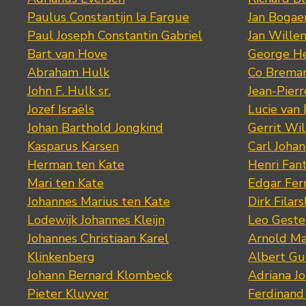
Paulus Constantijn la Fargue
Jan Bogae
Paul Joseph Constantin Gabriel
Jan Wille
Bart van Hove
George He
Abraham Hulk
Co Brema
John F. Hulk sr.
Jean-Pier
Jozef Israëls
Lucie van 
Johan Barthold Jongkind
Gerrit Wil
Kasparus Karsen
Carl Joha
Herman ten Kate
Henri Fan
Mari ten Kate
Edgar Fer
Johannes Marius ten Kate
Dirk Filars
Lodewijk Johannes Kleijn
Leo Geste
Johannes Christiaan Karel
Arnold Ma
Klinkenberg
Albert Gu
Johann Bernard Klombeck
Adriana J
Pieter Kluyver
Ferdinand