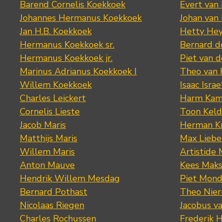
Barend Cornelis Koekkoek
Evert van
Johannes Hermanus Koekkoek
Johan van
Jan H.B. Koekkoek
Hetty Hey
Hermanus Koekkoek sr.
Bernard 
Hermanus Koekkoek jr.
Piet van 
Marinus Adrianus Koekkoek I
Theo van
Willem Koekkoek
Isaac Israe
Charles Leickert
Harm Kam
Cornelis Lieste
Toon Keld
Jacob Maris
Herman K
Matthijs Maris
Max Lieb
Willem Maris
Artistide 
Anton Mauve
Kees Mak
Hendrik Willem Mesdag
Piet Mond
Bernard Pothast
Theo Nier
Nicolaas Riegen
Jacobus v
Charles Rochussen
Frederik 