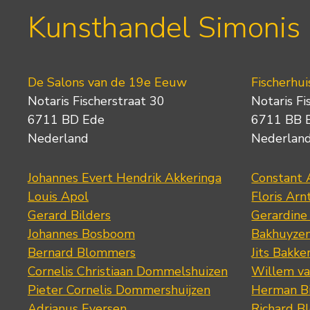
Kunsthandel Simonis
De Salons van de 19e Eeuw
Fischerhui
Notaris Fischerstraat 30
Notaris Fi
6711 BD Ede
6711 BB 
Nederland
Nederlan
Johannes Evert Hendrik Akkeringa
Constant 
Louis Apol
Floris Arn
Gerard Bilders
Gerardine
Johannes Bosboom
Bakhuyze
Bernard Blommers
Jits Bakke
Cornelis Christiaan Dommelshuizen
Willem va
Pieter Cornelis Dommershuijzen
Herman Bi
Adrianus Eversen
Richard B