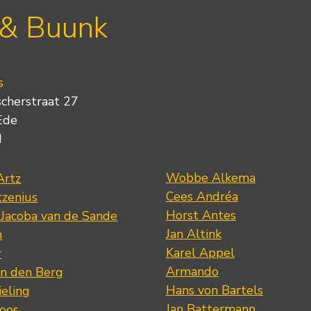
 & Buunk
s
scherstraat 27
Ede
d
Wobbe Alkema
Artz
Cees Andréa
tzenius
Horst Antes
 Jacoba van de Sande
Jan Altink
n
Karel Appel
r
Armando
n den Berg
Hans von Bartels
eling
Jan Battermann
loos