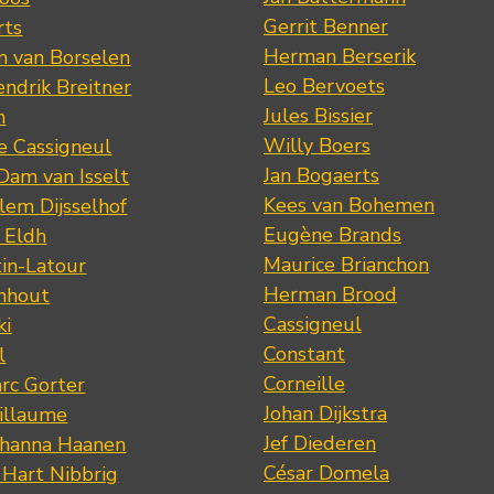
Gerrit Benner
rts
Herman Berserik
m van Borselen
Leo Bervoets
ndrik Breitner
Jules Bissier
n
Willy Boers
re Cassigneul
Jan Bogaerts
Dam van Isselt
Kees van Bohemen
lem Dijsselhof
Eugène Brands
n Eldh
Maurice Brianchon
tin-Latour
Herman Brood
nhout
Cassigneul
ki
Constant
l
Corneille
rc Gorter
Johan Dijkstra
illaume
Jef Diederen
ohanna Haanen
César Domela
 Hart Nibbrig