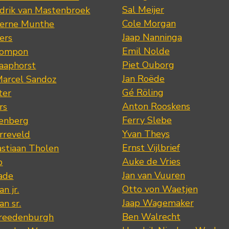
Sal Meijer
drik van Mastenbroek
Cole Morgan
jerne Munthe
Jaap Nanninga
ers
Emil Nolde
Pompon
Piet Ouborg
Raaphorst
Jan Roëde
arcel Sandoz
Gé Röling
ter
Anton Rooskens
rs
Ferry Slebe
renberg
Yvan Theys
arreveld
Ernst Vijlbrief
stiaan Tholen
Auke de Vries
p
Jan van Vuuren
ade
Otto von Waetjen
n jr.
Jaap Wagemaker
n sr.
Ben Walrecht
Vreedenburgh