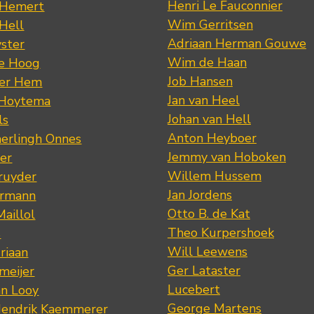
Henri Le Fauconnier
 Hemert
Wim Gerritsen
 Hell
Adriaan Herman Gouwe
ster
Wim de Haan
de Hoog
Job Hansen
der Hem
Jan van Heel
 Hoytema
Johan van Hell
ls
Anton Heyboer
erlingh Onnes
Jemmy van Hoboken
er
Willem Hussem
ruyder
Jan Jordens
ermann
Otto B. de Kat
Maillol
Theo Kurpershoek
s
Will Leewens
riaan
Ger Lataster
meijer
Lucebert
an Looy
George Martens
Hendrik Kaemmerer