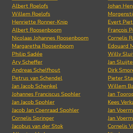
Albert Roelofs
Johan Hen
Willem Roelofs
Morgenst
Henriette Ronner-Knip
Evert Piet
Albert Roosenboom
François 
Nicolaas Johannes Roosenboom
Cornelis 
Margaretha Roosenboom
Edouard M
Philip Sadée
Willy Slui
Ary Scheffer
Jan Sluijte
Andreas Schelfhout
Dirk Smo
Petrus van Schendel
Pieter St
Jan Jacob Schenkel
Willem Ba
Johannes Franciscus Spohler
Jan Tooro
Jan Jacob Spohler
Kees Verk
Jacob Jan Coenraad Spohler
Jan Voerma
Cornelis Springer
Jan Voerma
Jacobus van der Stok
Cornelis 