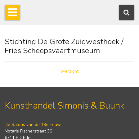
Stichting De Grote Zuidwesthoek /
Fries Scheepsvaartmuseum
overzicht
Kunsthandel Simonis & Buunk
De Salons van de 19e Eeuw
Notaris Fischerstraat 30
6711 BD Ede