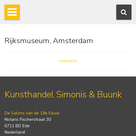
Rijksmuseum, Amsterdam
overzicht
Kunsthandel Simonis & Buunk
De Salons van de 19e Eeuw
Notaris Fischerstraat 30
6711 BD Ede
Nederland