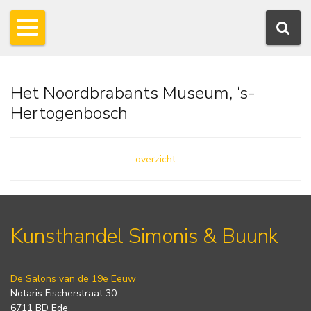
Het Noordbrabants Museum, ‘s-
Hertogenbosch
overzicht
Kunsthandel Simonis & Buunk
De Salons van de 19e Eeuw
Notaris Fischerstraat 30
6711 BD Ede