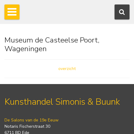
Museum de Casteelse Poort,
Wageningen
overzicht
Kunsthandel Simonis & Buunk
De Salons van de 19e Eeuw
Notaris Fischerstraat 30
6711 BD Ede