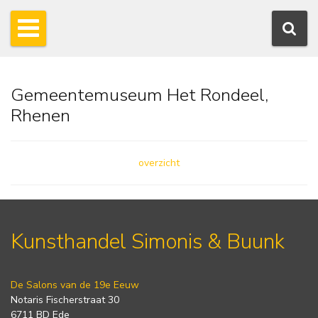
Gemeentemuseum Het Rondeel,
Rhenen
overzicht
Kunsthandel Simonis & Buunk
De Salons van de 19e Eeuw
Notaris Fischerstraat 30
6711 BD Ede