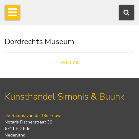
Dordrechts Museum
overzicht
Kunsthandel Simonis & Buunk
De Salons van de 19e Eeuw
Notaris Fischerstraat 30
6711 BD Ede
Nederland