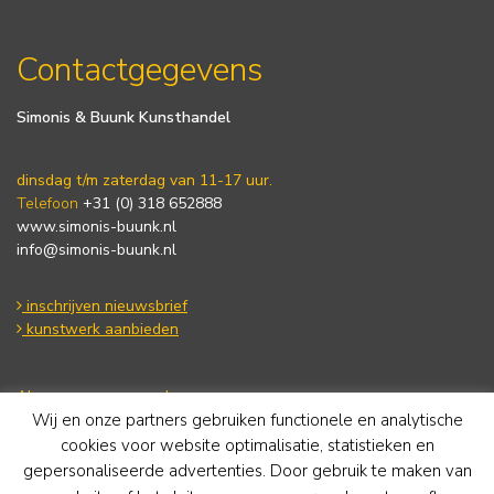
Contactgegevens
Simonis & Buunk Kunsthandel
dinsdag t/m zaterdag van 11-17 uur.
Telefoon
+31 (0) 318 652888
www.simonis-buunk.nl
info@simonis-buunk.nl
inschrijven nieuwsbrief
kunstwerk aanbieden
Algemene voorwaarden
Wij en onze partners gebruiken functionele en analytische
Privacy statement
Cookie Policy
cookies voor website optimalisatie, statistieken en
Disclaimer
gepersonaliseerde advertenties. Door gebruik te maken van